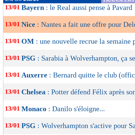
de
13/01
Bayern
: le Real aussi pense à Pavard
lecture
13/01
Nice
: Nantes a fait une offre pour Del
OK
13/01
OM
: une nouvelle recrue la semaine 
13/01
PSG
: Sarabia à Wolverhampton, ça se
13/01
Auxerre
: Bernard quitte le club (offic
13/01
Chelsea
: Potter défend Félix après so
13/01
Monaco
: Danilo s'éloigne...
13/01
PSG
: Wolverhampton s'active pour S