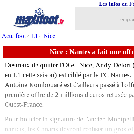
Les Infos du F
13/01
PSG
: Sarabia vendu pour moins de 1
emplac
13/01
Nantes
: Bamba attendu à Saint-Etien
>
>
Actu foot
L1
Nice
13/01
Man City
: Mendy, le club réagit au v
Nice : Nantes a fait une off
13/01
Justice
: Mendy reconnu non-coupable 
Désireux de quitter l'OGC Nice, Andy Delort (
13/01
PSG
: c'est très calme pour Navas
en L1 cette saison) est ciblé par le FC Nantes.
Antoine Kombouaré est d'ailleurs passé à l'of
13/01
Nantes
: une longue absence pour Merl
première offre de 2 millions d'euros refusée pa
Ouest-France.
13/01
OM
: Guendouzi, Villa va lancer l'off
Pour boucler la signature de l'ancien Montpellié
13/01
OM
: Bailly encore suspendu contre L
nantais, les Canaris devront réaliser un gros e