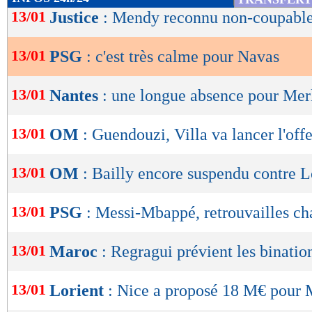
de
13/01
Justice
: Mendy reconnu non-coupable 
lecture
13/01
PSG
: c'est très calme pour Navas
OK
13/01
Nantes
: une longue absence pour Merl
13/01
OM
: Guendouzi, Villa va lancer l'off
13/01
OM
: Bailly encore suspendu contre L
13/01
PSG
: Messi-Mbappé, retrouvailles ch
13/01
Maroc
: Regragui prévient les binati
13/01
Lorient
: Nice a proposé 18 M€ pour M