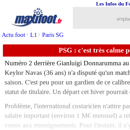
Les Infos du F
13/01
Montpellier
: Wolfsbourg confirme p
emplac
13/01
Dortmund
: Haller marque un triplé e
>
>
Actu foot
L1
Paris SG
13/01
Chelsea
: la femme de T. Silva tacle l
PSG : c'est très calme 
13/01
Maroc
: la France, le regret de Regrag
Numéro 2 derrière Gianluigi Donnarumma au 
13/01
OM
: Suarez explique son départ
Keylor Navas (36 ans) n'a disputé qu'un matc
saison. C'est peu pour un gardien de ce calibre
13/01
EdF
: Le Graët, Le Grand voit un ach
statut de titulaire. Un départ cet hiver pourrait 
13/01
Monaco
: Clement s'explique pour Be
Problème, l'international costaricien n'attire p
salaire important (environ 1 M€ mensuel) a ref
13/01
Dortmund
: finalement un espoir po
venus aux renseignements. Pour l'instant, il n