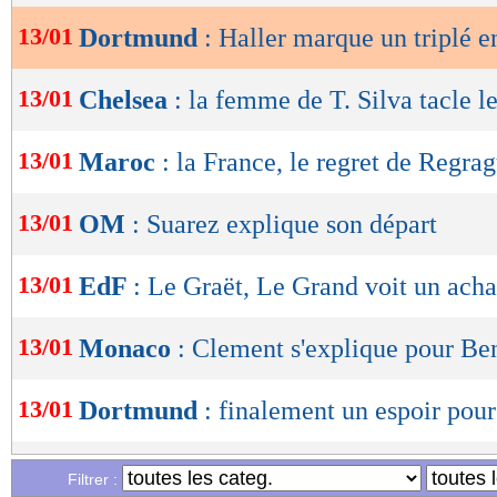
13/01
Dortmund
: Haller marque un triplé e
OK
13/01
Chelsea
: la femme de T. Silva tacle l
13/01
Maroc
: la France, le regret de Regrag
13/01
OM
: Suarez explique son départ
13/01
EdF
: Le Graët, Le Grand voit un ach
13/01
Monaco
: Clement s'explique pour Be
13/01
Dortmund
: finalement un espoir po
13/01
EdF
: Zidane-Deschamps, un "respect
Filtrer :