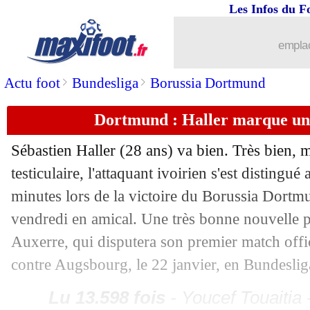
Les Infos du F
...
Liste des brèves du sam. 14 janvier 20
emplac
13/01
Ita.
: Naples colle une rouste à la Juve
>
>
Actu foot
Bundesliga
Borussia Dortmund
13/01
L2
: les résultats de la soirée
Dortmund : Haller marque un 
13/01
Nice
: Lemina signe à Wolverhampton 
Sébastien Haller (28 ans) va bien. Très bien,
testiculaire, l'attaquant ivoirien s'est distingu
13/01
Man Utd
: c'est fait pour Weghorst (of
minutes lors de la victoire du Borussia Dortmu
13/01
PSG
: bientôt une offre pour Icardi ?
vendredi en amical. Une très bonne nouvelle p
Auxerre, qui disputera son premier match offi
13/01
Lyon
: Lacazette n'a aucun regret
contre Augsbourg, le 22 janvier, en Bundeslig
13/01
Monaco
: pas de départ pour Nübel
Lu 13.598 fois
- Youcef Touaitia 