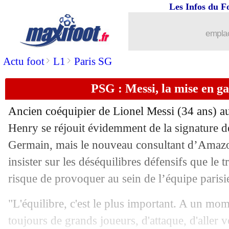
Les Infos du F
emplac
>
>
Actu foot
L1
Paris SG
PSG : Messi, la mise en g
...
brèves d'AUJOURD'HUI ( 8 août 202
Ancien coéquipier de Lionel Messi (34 ans) a
...
Liste des brèves du lun. 16 août 2021
Henry se réjouit évidemment de la signature de
Germain, mais le nouveau consultant d’Amazo
15/08
Bordeaux
: Kalu, Oudin a eu très peur
insister sur les déséquilibres défensifs que 
risque de provoquer au sein de l’équipe parisi
15/08
OM
: Sampaoli veut en tirer des leçon
"L'équilibre, c'est le plus important. A un mo
15/08
L1
: le classement des buteurs
toujours de grands joueurs, d'attaque, d'aller ve