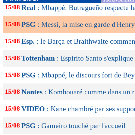
de
15/08
Real
: Mbappé, Butragueño respecte l
lecture
15/08
PSG
: Messi, la mise en garde d'Henry
OK
15/08
Esp.
: le Barça et Braithwaite commen
15/08
Tottenham
: Espirito Santo s'expliqu
15/08
PSG
: Mbappé, le discours fort de Be
15/08
Nantes
: Kombouaré comme dans un r
15/08
VIDEO
: Kane chambré par ses suppor
15/08
PSG
: Gameiro touché par l'accueil