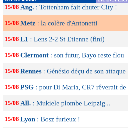
de
15/08
Ang.
: Tottenham fait chuter City !
lecture
15/08
Metz
: la colère d'Antonetti
OK
15/08
L1
: Lens 2-2 St Etienne (fini)
15/08
Clermont
: son futur, Bayo reste flou
15/08
Rennes
: Génésio déçu de son attaque
15/08
PSG
: pour Di Maria, CR7 rêverait de 
15/08
All.
: Mukiele plombe Leipzig...
15/08
Lyon
: Bosz furieux !