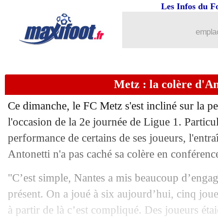
Les Infos du F
15/08
Lens
: Bollaert, le clin d'oeil de Kolo
emplac
15/08
L1
: le classement complet
15/08
L1
: Marseille 2-2 Bordeaux (fini)
Metz : la colère d'An
15/08
Real
: Mbappé, Butragueño respecte l
Ce dimanche, le FC Metz s'est incliné sur la p
15/08
PSG
: Messi, la mise en garde d'Henry
l'occasion de la 2e journée de Ligue 1. Partic
performance de certains de ses joueurs, l'entr
15/08
Esp.
: le Barça et Braithwaite commen
Antonetti n'a pas caché sa colère en conférenc
15/08
Tottenham
: Espirito Santo s'expliqu
"C’est simple, Nantes a mis beaucoup d’engagem
présent. On a joué à six aujourd’hui, cinq joue
15/08
PSG
: Mbappé, le discours fort de Be
à partir de là c’est compliqué. Des joueurs éta