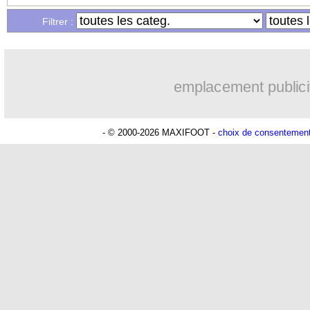
Filtrer :
14/08
L1
: Paris SG 4-2 Strasbourg (fini)
14/08
Villarreal
: Tottenham se place pour T
emplacement publici
14/08
Inter
: Dumfries recruté pour 12,5 M€ 
- © 2000-2026 MAXIFOOT -
choix de consentemen
14/08
Montpellier
: Galtier veut Delort à Ni
14/08
Roma
: Dzeko vendu à l'Inter (officiel
14/08
PSG
: Jorge Messi voit 30 raisons de r
14/08
L2
: le classement provisoire
14/08
L2
: les résultats de la soirée