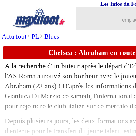
Les Infos du F
emplac
>
>
Actu foot
PL
Blues
Chelsea : Abraham en rout
A la recherche d'un buteur après le départ d'E
l'AS Roma a trouvé son bonheur avec le jou
Abraham (23 ans) ! D'après les informations du
Gianluca Di Marzio ce samedi, l'international
pour rejoindre le club italien sur ce mercato d'
Depuis plusieurs jours, les deux formations av
d'entente pour le transfert du jeune talent, est