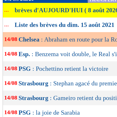
de
...
brèves d'AUJOURD'HUI ( 8 août 202
lecture
OK
...
Liste des brèves du dim. 15 août 2021
14/08
Chelsea
: Abraham en route pour la 
14/08
Esp.
: Benzema voit double, le Real s
14/08
PSG
: Pochettino retient la victoire
14/08
Strasbourg
: Stephan agacé du premier
14/08
Strasbourg
: Gameiro retient du positi
14/08
PSG
: la joie de Sarabia