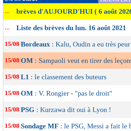
de
...
brèves d'AUJOURD'HUI ( 6 août 202
lecture
OK
...
Liste des brèves du lun. 16 août 2021
15/08
Bordeaux
: Kalu, Oudin a eu très peur
15/08
OM
: Sampaoli veut en tirer des leçon
15/08
L1
: le classement des buteurs
15/08
OM
: V. Rongier - "pas le droit"
15/08
PSG
: Kurzawa dit oui à Lyon !
15/08
Sondage MF
: le PSG, Messi a fait le