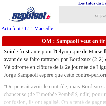
Les Infos du F
emplac
>
>
Actu foot
L1
Marseille
OM : Sampaoli veut en tir
Soirée frustrante pour l'Olympique de Marseil
avant de se faire rattraper par Bordeaux (2-2)
Vélodrome en clôture de la 2e journée de Ligu
Jorge Sampaoli espère que cette contre-perfor
"On pensait avoir le contrôle, mais Bordeaux 
chanceuse (de Timothée Pembélé, ndlr) pour re
confusion, ils ont égalisé. On a tenté de gagner