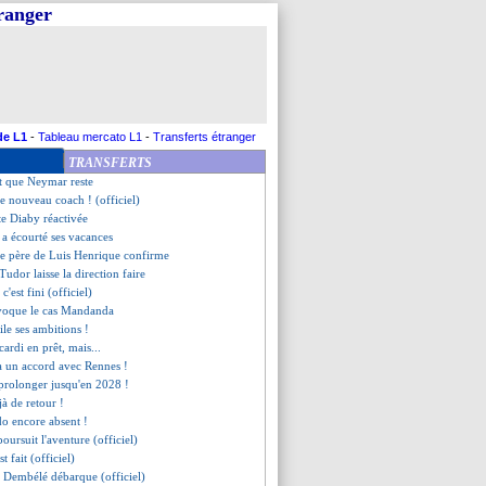
tranger
it le point sur Milik et Alvaro
ongé, puis prêté ?
ard, la tendance se confirme
 part au Milan AC (officiel)
 en approche
cia à Man Utd (officiel)
que ses origines marseillaises
de L1
-
Tableau mercato L1
-
Transferts étranger
s mots forts d'Al-Khelaïfi
TRANSFERTS
se cinq à huit recrues !
ut que Neymar reste
 le nouveau coach ! (officiel)
ste Diaby réactivée
i a écourté ses vacances
le père de Luis Henrique confirme
Tudor laisse la direction faire
c'est fini (officiel)
voque le cas Mandanda
le ses ambitions !
cardi en prêt, mais...
 un accord avec Rennes !
 prolonger jusqu'en 2028 !
à de retour !
do encore absent !
poursuit l'aventure (officiel)
st fait (officiel)
Dembélé débarque (officiel)