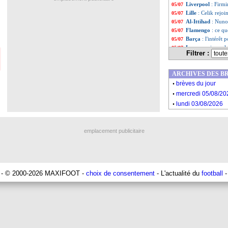
Liverpool
: Firmi
05/07
Lille
: Celik rejoi
05/07
Al-Ittihad
: Nuno 
05/07
Flamengo
: ce q
05/07
Barça
: l'intérêt
05/07
Lyon
: un jeune l
05/07
Filtrer :
Rennes
: le Bayer
05/07
Liste des brève
...
ARCHIVES DES B
Liste des brève
...
.
brèves du jour
.
mercredi 05/08/20
.
lundi 03/08/2026
emplacement publicitaire
- © 2000-2026 MAXIFOOT -
choix de consentement
- L'actualité du
football
-