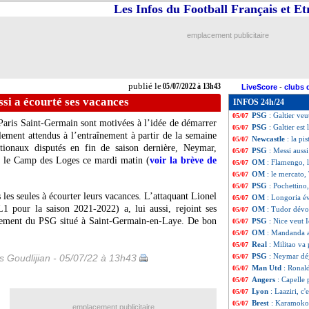
Les Infos du Football Français et E
OM
: Longoria fa
05/07
Barça
: Puig prol
05/07
West Ham
: Ling
05/07
emplacement publicitaire
Liverpool
: Origi
05/07
Forest
: Niakhaté
05/07
Feyenoord
: Mala
05/07
PSG
: Galtier évo
05/07
publié le
05/07/2022 à 13h43
LiveScore
-
clubs 
PSG
: Galtier, le
05/07
si a écourté ses vacances
INFOS 24h/24
OM
: Longoria vi
05/07
PSG
: Galtier ve
05/07
Paris Saint-Germain sont motivées à l’idée de démarrer
PSG
: Galtier est
05/07
lement attendus à l’entraînement à partir de la semaine
Newcastle
: la pi
05/07
ationaux disputés en fin de saison dernière, Neymar,
PSG
: Messi auss
05/07
é le Camp des Loges ce mardi matin (
voir la brève de
OM
: Flamengo, 
05/07
OM
: le mercato, 
05/07
PSG
: Pochettino, 
05/07
as les seules à écourter leurs vacances. L’attaquant Lionel
OM
: Longoria é
05/07
1 pour la saison 2021-2022) a, lui aussi, rejoint ses
OM
: Tudor dévoi
05/07
înement du PSG situé à Saint-Germain-en-Laye. De bon
PSG
: Nice veut I
05/07
OM
: Mandanda a
05/07
Real
: Militao va
05/07
PSG
: Neymar déj
is Goudlijian - 05/07/22 à 13h43
05/07
Man Utd
: Ronal
05/07
Angers
: Capelle 
05/07
Lyon
: Laaziri, c'e
05/07
Brest
: Karamoko 
05/07
emplacement publicitaire