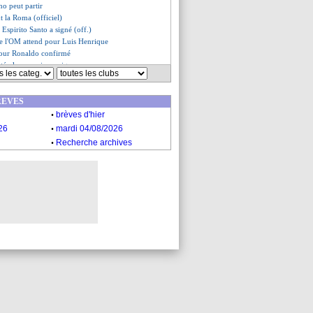
no peut partir
nt la Roma (officiel)
Espirito Santo a signé (off.)
ue l'OM attend pour Luis Henrique
 pour Ronaldo confirmé
atéral marocain va signer
n recalé pour Tel
s du lun. 4 juillet 2022
REVES
s du dim. 3 juillet 2022
.
brèves d'hier
.
26
mardi 04/08/2026
.
Recherche archives