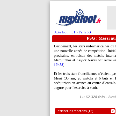
Actu foot
L1
Paris SG
>
>
PSG : Messi aus
Décidément, les stars sud-américaines du 
une nouvelle année de compétition. Initia
prochaine, en raison des matchs intern
Marquinhos et Keylor Navas ont retrouv
10h58
).
Et les trois stars franciliennes n’étaient p
Messi (35 ans, 26 matchs et 6 buts en L
coéquipiers en avance au centre d’entra
augure pour l'exercice à venir.
Lu 62.328 fois
- Alex
afficher les réactions (12)