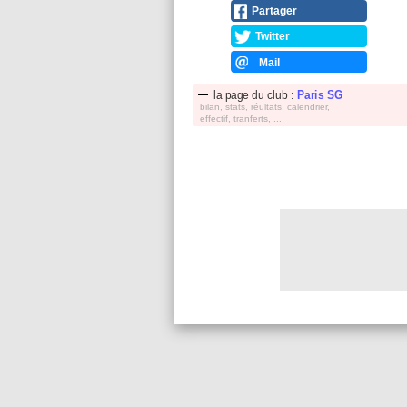
Partager
Twitter
Mail
la page du club :
Paris SG
bilan, stats, réultats, calendrier,
effectif, tranferts, ...