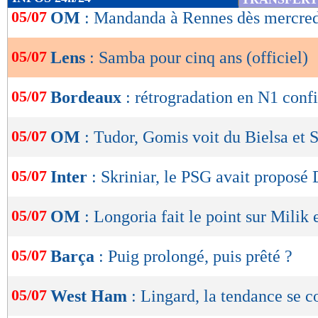
de
05/07
OM
: Mandanda à Rennes dès mercre
lecture
05/07
Lens
: Samba pour cinq ans (officiel)
OK
05/07
Bordeaux
: rétrogradation en N1 conf
05/07
OM
: Tudor, Gomis voit du Bielsa et
05/07
Inter
: Skriniar, le PSG avait proposé 
05/07
OM
: Longoria fait le point sur Milik 
05/07
Barça
: Puig prolongé, puis prêté ?
05/07
West Ham
: Lingard, la tendance se 