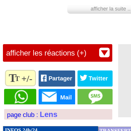
05/07
OM
: Feghouli encense Tudor
afficher la suite ..
05/07
Inter
: Dybala ne viendra pas
05/07
Nice
: un Anglais va remplacer Fourni
afficher les réactions (+)
05/07
Espagne
: I. Williams choisit le Ghana
05/07
Bordeaux
: Lopez dans l'incompréhen
T
+/-
T
Partager
Twitter
05/07
Bordeaux
: la réaction après la rétrog
Règlez la
taille du
Mail
texte
05/07
OM
: un intérêt pour Vida ?
pour
Lens
page club :
l'adapter
05/07
PSG
: le message d'adieu de Pochettin
à vos
préférences
INFOS 24h/24
TRANSFERT