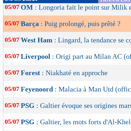
de
05/07
OM
: Longoria fait le point sur Milik 
lecture
05/07
Barça
: Puig prolongé, puis prêté ?
OK
05/07
West Ham
: Lingard, la tendance se 
05/07
Liverpool
: Origi part au Milan AC (of
05/07
Forest
: Niakhaté en approche
05/07
Feyenoord
: Malacia à Man Utd (offic
05/07
PSG
: Galtier évoque ses origines mars
05/07
PSG
: Galtier, les mots forts d'Al-Khel