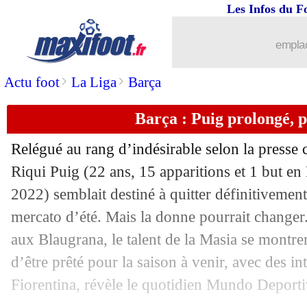
Les Infos du F
05/07
Lyon
: Paqueta ne veut pas se presser
emplac
05/07
OM
: Mandanda, le coup de pouce de
>
>
Actu foot
La Liga
Barça
05/07
PSG
: Simons a privilégié le temps de
Barça : Puig prolongé, p
05/07
OM
: Feghouli encense Tudor
Relégué au rang d’indésirable selon la presse c
05/07
Inter
: Dybala ne viendra pas
Riqui Puig (22 ans, 15 apparitions et 1 but en
2022) semblait destiné à quitter définitivemen
05/07
Nice
: un Anglais va remplacer Fourni
mercato d’été. Mais la donne pourrait changer.
aux Blaugrana, le talent de la Masia se montrera
05/07
Espagne
: I. Williams choisit le Ghana
d’être prêté pour la saison à venir, avec des int
Fiorentina, révèle le quotidien Mundo Deporti
05/07
Bordeaux
: Lopez dans l'incompréhen