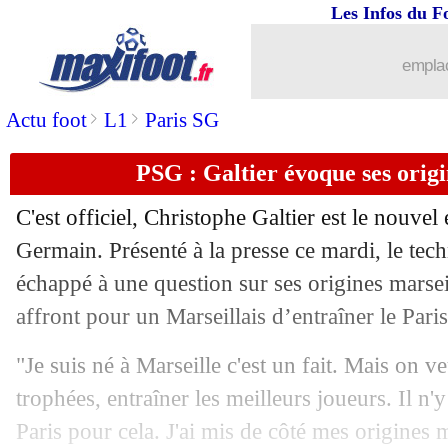
Les Infos du F
05/07
Nice
: un Anglais va remplacer Fourni
emplac
05/07
Espagne
: I. Williams choisit le Ghana
>
>
Actu foot
L1
Paris SG
05/07
Bordeaux
: Lopez dans l'incompréhen
PSG : Galtier évoque ses origi
05/07
Bordeaux
: la réaction après la rétrog
C'est officiel, Christophe Galtier est le nouvel
05/07
OM
: un intérêt pour Vida ?
Germain. Présenté à la presse ce mardi, le te
échappé à une question sur ses origines marsei
05/07
PSG
: le message d'adieu de Pochettin
affront pour un Marseillais d’entraîner le Pari
05/07
OM
: Mandanda à Rennes dès mercre
"Je suis né à Marseille c'est un fait. Mais on v
trophées, entraîner les meilleurs joueurs. Il n'
05/07
Lens
: Samba pour cinq ans (officiel)
Paris pour cela. J'ai mis de côté mes origines m