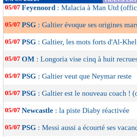
de
05/07
Feyenoord
: Malacia à Man Utd (offic
lecture
05/07
PSG
: Galtier évoque ses origines mars
OK
05/07
PSG
: Galtier, les mots forts d'Al-Khel
05/07
OM
: Longoria vise cinq à huit recrues
05/07
PSG
: Galtier veut que Neymar reste
05/07
PSG
: Galtier est le nouveau coach ! (o
05/07
Newcastle
: la piste Diaby réactivée
05/07
PSG
: Messi aussi a écourté ses vacan