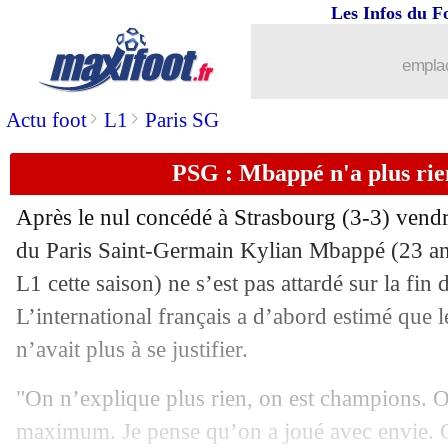
Les Infos du F
30/04
OM
: Payet touché par le pacte des je
emplac
30/04
Ang.
: Liverpool met la pression sur C
>
>
Actu foot
L1
Paris SG
30/04
Chelsea
: James surveillé par le Real
PSG : Mbappé n'a plus rie
30/04
PSG
: Donnarumma inquiète Rabesan
Après le nul concédé à Strasbourg (3-3) vendre
du Paris Saint-Germain Kylian Mbappé (23 ans
30/04
OM
: Milik, Sampaoli justifie son cho
L1 cette saison) ne s’est pas attardé sur la fin 
30/04
L’international français a d’abord estimé que
Barça
: Dembélé, le PSG toujours dans
n’avait plus à se justifier.
30/04
Naples
: Gattuso avait recalé Ibrahim
"On n’explique plus rien, on est champions. 
30/04
OM
: contre Lyon, Payet s'attend à une
maximum. Je pense qu’on a joué avec envie. O