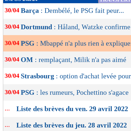
de
30/04
Barça
: Dembélé, le PSG fait peur...
lecture
OK
30/04
Dortmund
: Håland, Watzke confirme 
30/04
PSG
: Mbappé n'a plus rien à explique
30/04
OM
: remplaçant, Milik n'a pas aimé
30/04
Strasbourg
: option d'achat levée pour
30/04
PSG
: les rumeurs, Pochettino s'agace 
...
Liste des brèves du ven. 29 avril 2022
...
Liste des brèves du jeu. 28 avril 2022