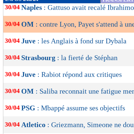
de
30/04
Naples
: Gattuso avait recalé Ibrahim
lecture
30/04
OM
: contre Lyon, Payet s'attend à une
OK
30/04
Juve
: les Anglais à fond sur Dybala
30/04
Strasbourg
: la fierté de Stéphan
30/04
Juve
: Rabiot répond aux critiques
30/04
OM
: Saliba reconnait une fatigue me
30/04
PSG
: Mbappé assume ses objectifs
30/04
Atletico
: Griezmann, Simeone ne dou