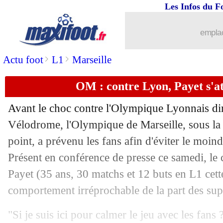
Les Infos du F
30/04
Esp.
: le Real sacré champion d'Espag
emplac
30/04
All.
: le Bayern battu, Dortmund aussi.
>
>
Actu foot
L1
Marseille
30/04
OM
: Payet défend Dieng
OM : contre Lyon, Payet s'at
30/04
Ita.
: Naples en colle 6 à Sassuolo
Avant le choc contre l'Olympique Lyonnais d
30/04
L2
: Auxerre grimpe à la 2e place
Vélodrome, l'Olympique de Marseille, sous la
point, a prévenu les fans afin d'éviter le moi
30/04
Metz
: Jemerson, les précisions d'Anto
Présent en conférence de presse ce samedi, le 
Payet (35 ans, 30 matchs et 12 buts en L1 cette
30/04
Divers
: Mino Raiola est décédé
comportement irréprochable de la part des sup
30/04
Esp.
: Villarreal surpris par Alavés
"Si je suis ici pour calmer le jeu avec les fans