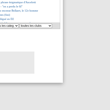
 phrase énigmatique d'Ancelotti
- "on a perdu le fil"
o encense Bollaert, le 12e homme
tes (fini)
elégué en D2
ti établit un nouveau record
cré champion d'Espagne !
attu, Dortmund aussi...
nd Dieng
olle 6 à Sassuolo
pe à la 2e place
les précisions d'Antonetti
ola est décédé
surpris par Alavés
, les compos
- "pas une saison de merde"
é par le pacte des jeunes
met la pression sur City
urveillé par le Real
a inquiète Rabesandratana
aoli justifie son choix
 le PSG toujours dans le coup !
avait recalé Ibrahimovic
, Payet s'attend à une fête
s à fond sur Dybala
ierté de Stéphan