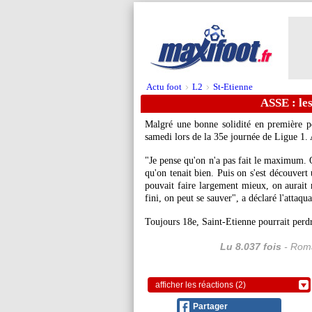
Actu foot
L2
St-Etienne
>
>
ASSE : le
Malgré une bonne solidité en première p
samedi lors de la 35e journée de Ligue 1. 
"Je pense qu'on n'a pas fait le maximum. O
qu'on tenait bien. Puis on s'est découvert
pouvait faire largement mieux, on aurait m
fini, on peut se sauver", a déclaré l'atta
Toujours 18e, Saint-Etienne pourrait perdr
Lu 8.037 fois
- Roma
afficher les réactions (2)
Partager