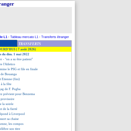
tranger
de L1
-
Tableau mercato L1
-
Transferts étranger
TRANSFERTS
OURD'HUI ( 7 août 2026)
es du dim. 1 mai 2022
er - "on a su être patient"
re l'Atletico
imine le PSG et file en finale
ts de Bouanga
t Etienne (fini)
 à la fête
gag de F. Pogba
rez prévient pour Benzema
 provisoire
de la soirée
nt de la fierté
répond à Liverpool
ssort sa chaise
ienne, les compos
célèbre son titre