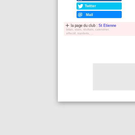
Twitter
Mail
la page du club :
St Etienne
bilan, stats, réultats, calendrier,
effectif, tranferts, ...