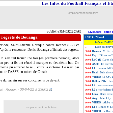
Les Infos du Football Français et E
emplacement publicitaire
publié le
30/04/2022 à 23h02
LiveScore
-
clubs 
s regrets de Bouanga
INFOS 24h/24
brèves d'AUJ
...
ériode, Saint-Etienne a craqué contre Rennes (0-2) ce
Liste des brèv
...
Après la rencontre, Denis Bouanga affichait des regrets.
Rennes
: M. Terri
30/04
Esp.
: Bilbao s'off
30/04
n s'est fait trouer une fois (en première période), alors
LdC (f)
: Lyon él
30/04
 un peu et ils ont réussi à marquer ce deuxième but. On
ASSE
: les regre
30/04
ême pu attraper le nul, voire la victoire. Ce n'est pas
L1
: Rennes 2-0 S
30/04
quant de l'ASSE au micro de Canal+.
Real
: Bale absent
30/04
VIDEO
: le CSC 
30/04
e du terrain sur ses concurrents de devant.
Ballon d'Or
: Pé
30/04
L2
: le classement
30/04
in Rigaux - 30/04/22 à 23h02
L2
: les résultats 
30/04
Lens
: Haise resse
30/04
Ang.
: Man City 
30/04
VIDEO
: Alaba re
30/04
L1
: Rennes-St Et
30/04
emplacement publicitaire
VIDEO
: le Real 
30/04