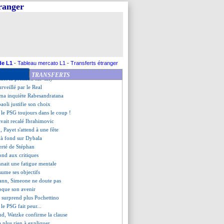
nd Dieng
tranger
olle 6 à Sassuolo
pe à la 2e place
les précisions d'Antonetti
ola est décédé
surpris par Alavés
, les compos
- "pas une saison de merde"
de L1
-
Tableau mercato L1
-
Transferts étranger
é par le pacte des jeunes
TRANSFERTS
met la pression sur City
urveillé par le Real
a inquiète Rabesandratana
aoli justifie son choix
 le PSG toujours dans le coup !
avait recalé Ibrahimovic
, Payet s'attend à une fête
s à fond sur Dybala
ierté de Stéphan
ond aux critiques
nnait une fatigue mentale
ume ses objectifs
ann, Simeone ne doute pas
oque son avenir
 surprend plus Pochettino
le PSG fait peur...
nd, Watzke confirme la clause
 plus rien à expliquer