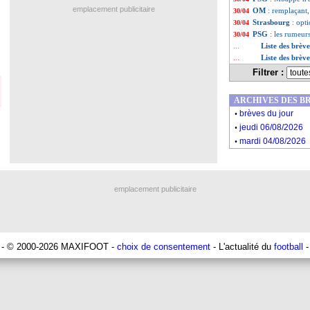
emplacement publicitaire
OM
: remplaçant,
30/04
Strasbourg
: opt
30/04
PSG
: les rumeurs
30/04
Liste des brèv
...
Liste des brève
...
Filtrer :
ARCHIVES DES B
.
brèves du jour
.
jeudi 06/08/2026
.
mardi 04/08/2026
emplacement publicitaire
- © 2000-2026 MAXIFOOT -
choix de consentement
- L'actualité du
football
-