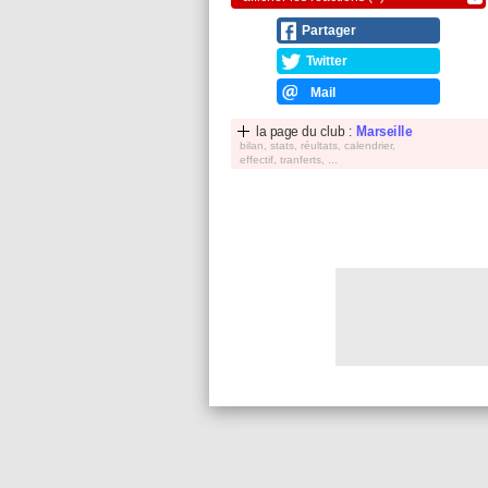
Partager
Twitter
Mail
la page du club :
Marseille
bilan, stats, réultats, calendrier,
effectif, tranferts, ...