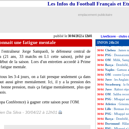
OM
: Payet défe
30/04
Les Infos du Football Français et E
Ita.
: Naples en c
30/04
L2
: Auxerre grim
30/04
emplacement publicitaire
Metz
: Jemerson, 
30/04
Divers
: Mino Rai
30/04
Esp.
: Villarreal 
30/04
L1
: Lens-Nantes
30/04
publié le
30/04/2022 à 12h01
Lille
: S. Botman 
30/04
LiveScore
-
clubs 
OM
: Payet touch
30/04
onnait une fatigue mentale
INFOS 24h/24
Ang.
: Liverpool 
30/04
Chelsea
: James s
30/04
e l'entraîneur Jorge Sampaoli, le défenseur central de
PSG
: Donnarumm
30/04
a (21 ans, 33 matchs en L1 cette saison), prêté par
OM
: Milik, Samp
30/04
début de la saison. Lors d'un entretien accordé à Prime
Barça
: Dembélé,
30/04
 fatigue mentale.
Naples
: Gattuso 
30/04
OM
: contre Lyon
30/04
r tous les 3-4 jours, on a fait presque seulement ça dans
Juve
: les Anglai
30/04
faut aussi gérer mentalement. Ici, il y a la pression des
Strasbourg
: la f
30/04
e bonne pression, mais ça fatigue mentalement, plus que
Juve
: Rabiot rép
30/04
ois.
OM
: Saliba reco
30/04
PSG
: Mbappé ass
30/04
opa Conférence) à gagner cette saison pour l'OM.
Atletico
: Griezm
30/04
Lille
: Botman év
30/04
en Da Silva - 30/04/22 à 12h01
PSG
: Mbappé ne
30/04
Barça
: Dembélé, 
30/04
Dortmund
: Håla
30/04
PSG
: Mbappé n'a
30/04