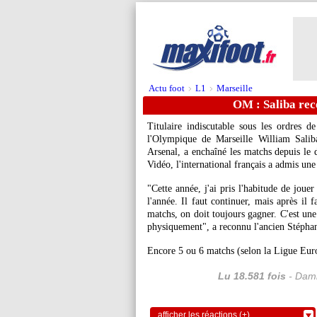
Actu foot
L1
Marseille
>
>
OM : Saliba rec
Titulaire indiscutable sous les ordres d
l'Olympique de Marseille William Salib
Arsenal, a enchaîné les matchs depuis le 
Vidéo, l'international français a admis une
"Cette année, j'ai pris l'habitude de joue
l'année. Il faut continuer, mais après il 
matchs, on doit toujours gagner. C'est un
physiquement", a reconnu l'ancien Stéphan
Encore 5 ou 6 matchs (selon la Ligue Eur
Lu 18.581 fois
- Dami
afficher les réactions (+)