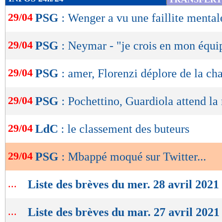
de
29/04
PSG
: Wenger a vu une faillite mental
lecture
OK
29/04
PSG
: Neymar - "je crois en mon équi
29/04
PSG
: amer, Florenzi déplore de la ch
29/04
PSG
: Pochettino, Guardiola attend la
29/04
LdC
: le classement des buteurs
29/04
PSG
: Mbappé moqué sur Twitter...
...
Liste des brèves du mer. 28 avril 2021
...
Liste des brèves du mar. 27 avril 2021