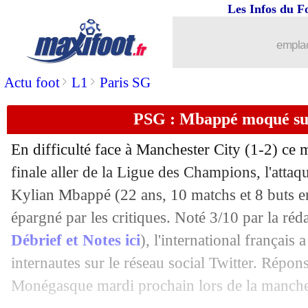
Les Infos du F
29/04
Real
: Duff critique très lourdement H
emplac
29/04
Inter
: Lukaku, Chelsea veut mettre le
>
>
Actu foot
L1
Paris SG
29/04
Real
: fin de saison pour Carvajal ?
PSG : Mbappé moqué sur 
29/04
Man Utd
: Solskjaer veut un trophée
En difficulté face à Manchester City (1-2) ce 
finale aller de la Ligue des Champions, l'atta
29/04
Montpellier
: fin de carrière pour Hil
Kylian Mbappé (22 ans, 10 matchs et 8 buts en
29/04
épargné par les critiques. Noté 3/10 par la réd
Tottenham
: une piste se dégage pour 
Débrief et Notes ici
), l'international français 
29/04
Lille
: Galtier "tenté" par Nice ?
internautes sur le réseau social Twitter. Répon
Monégasque mardi prochain lors de la manche 
29/04
PSG
: Domi déçu par Neymar et Mba