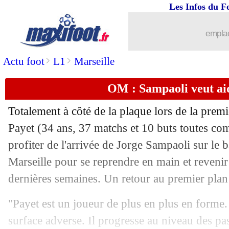
Les Infos du F
29/04
Real
: Dugarry sous le charme de Be
emplac
29/04
PSG
: Larqué très agacé par Neymar 
>
>
Actu foot
L1
Marseille
29/04
Esp.
: la terrible défaite du Barça...
OM : Sampaoli veut ai
29/04
Real
: Pérez intraitable avec Ramos
Totalement à côté de la plaque lors de la premi
29/04
C3
: Villarreal-Arsenal, les compos
Payet (34 ans, 37 matchs et 10 buts toutes comp
profiter de l'arrivée de Jorge Sampaoli sur le
29/04
C3
: Man Utd-Roma, les compos
Marseille pour se reprendre en main et revenir
dernières semaines. Un retour au premier plan 
29/04
Allemagne
: prison avec sursis pour 
"Payet est un joueur de plus en plus en forme. 
29/04
Barça
: Todibo veut rester à Nice
surface adverse. Il progresse au niveau des pas