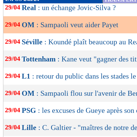
de
29/04
Real
: un échange Jovic-Silva ?
lecture
29/04
OM
: Sampaoli veut aider Payet
OK
29/04
Séville
: Koundé plaît beaucoup au Re
29/04
Tottenham
: Kane veut "gagner des tit
29/04
L1
: retour du public dans les stades l
29/04
OM
: Sampaoli flou sur l'avenir de B
29/04
PSG
: les excuses de Gueye après son
29/04
Lille
: C. Galtier - "maîtres de notre d