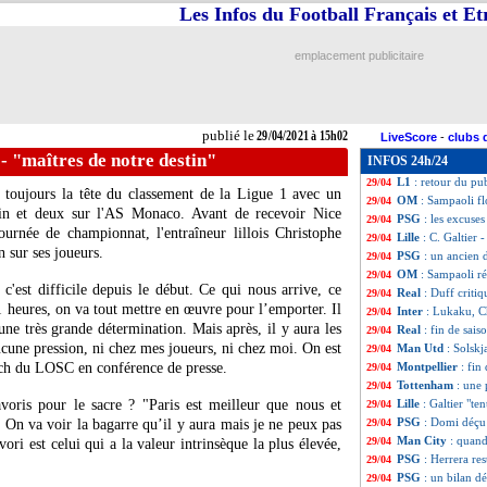
Les Infos du Football Français et E
Nantes
: option d
29/04
Nantes
: les barr
29/04
Barça
: Messi aur
29/04
emplacement publicitaire
Betis
: Fekir veut
29/04
PSG
: un jeune v
29/04
Real
: un échange
29/04
OM
: Sampaoli ve
29/04
publié le
29/04/2021 à 15h02
LiveScore
-
clubs 
Séville
: Koundé p
29/04
r - "maîtres de notre destin"
INFOS 24h/24
Tottenham
: Kane
29/04
L1
: retour du pub
29/04
e toujours la tête du classement de la Ligue 1 avec un
OM
: Sampaoli fl
29/04
ain et deux sur l'AS Monaco. Avant de recevoir Nice
PSG
: les excuse
29/04
urnée de championnat, l'entraîneur lillois Christophe
Lille
: C. Galtier 
29/04
n sur ses joueurs.
PSG
: un ancien
29/04
OM
: Sampaoli r
29/04
'est difficile depuis le début. Ce qui nous arrive, ce
Real
: Duff criti
29/04
 heures, on va tout mettre en œuvre pour l’emporter. Il
Inter
: Lukaku, C
29/04
une très grande détermination. Mais après, il y aura les
Real
: fin de sais
29/04
 aucune pression, ni chez mes joueurs, ni chez moi. On est
Man Utd
: Solskj
29/04
oach du LOSC en conférence de presse.
Montpellier
: fin
29/04
Tottenham
: une 
29/04
voris pour le sacre ? "Paris est meilleur que nous et
Lille
: Galtier "te
29/04
PSG
: Domi déçu
. On va voir la bagarre qu’il y aura mais je ne peux pas
29/04
Man City
: quan
29/04
ori est celui qui a la valeur intrinsèque la plus élevée,
PSG
: Herrera res
29/04
PSG
: un bilan d
29/04