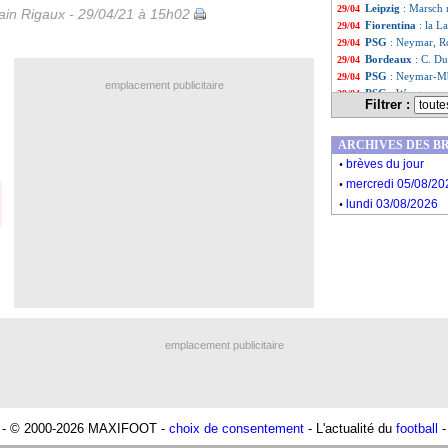
Leipzig
: Marsch 
29/04
in Rigaux - 29/04/21 à 15h02
Fiorentina
: la L
29/04
PSG
: Neymar, R
29/04
Bordeaux
: C. Du
29/04
PSG
: Neymar-Mb
29/04
emplacement publicitaire
PSG
: Wenger a v
29/04
Filtrer :
PSG
: Neymar - "
29/04
PSG
: amer, Flor
29/04
ARCHIVES DES B
PSG
: Pochettino
29/04
.
LdC
: le classeme
29/04
brèves du jour
.
PSG
: Mbappé moq
29/04
mercredi 05/08/20
Liste des brèv
...
.
lundi 03/08/2026
Liste des brèv
...
emplacement publicitaire
- © 2000-2026 MAXIFOOT -
choix de consentement
- L'actualité du
football
-