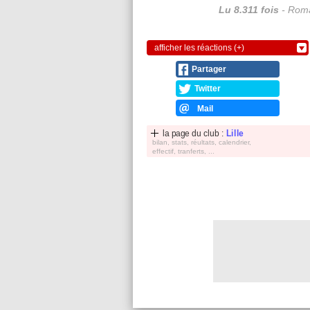
Lu 8.311 fois
- Roma
afficher les réactions (+)
Partager
Twitter
Mail
la page du club :
Lille
bilan, stats, réultats, calendrier,
effectif, tranferts, ...