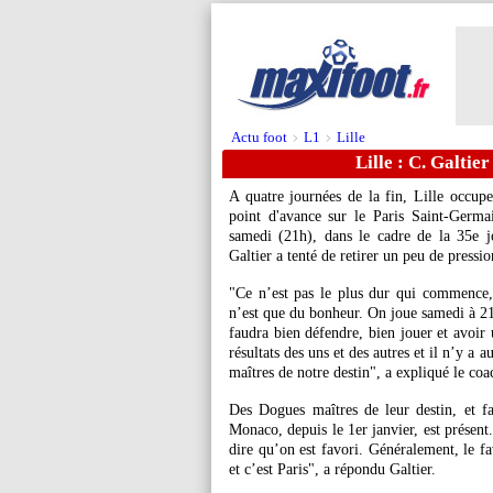
Actu foot
L1
Lille
>
>
Lille : C. Galtie
A quatre journées de la fin, Lille occup
point d'avance sur le Paris Saint-Germ
samedi (21h), dans le cadre de la 35e jo
Galtier a tenté de retirer un peu de pressio
"Ce n’est pas le plus dur qui commence, c
n’est que du bonheur. On joue samedi à 21
faudra bien défendre, bien jouer et avoir 
résultats des uns et des autres et il n’y a
maîtres de notre destin", a expliqué le c
Des Dogues maîtres de leur destin, et fa
Monaco, depuis le 1er janvier, est présent
dire qu’on est favori. Généralement, le fav
et c’est Paris", a répondu Galtier.