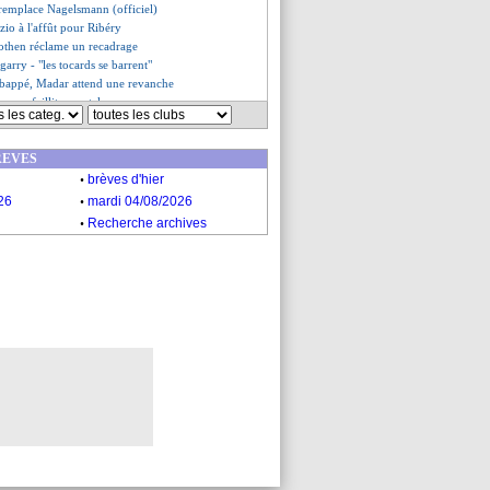
remplace Nagelsmann (officiel)
azio à l'affût pour Ribéry
othen réclame un recadrage
garry - "les tocards se barrent"
appé, Madar attend une revanche
u une faillite mentale
je crois en mon équipe"
enzi déplore de la chance
REVES
, Guardiola attend la réaction
.
nt des buteurs
brèves d'hier
ué sur Twitter...
.
26
mardi 04/08/2026
es du mer. 28 avril 2021
.
Recherche archives
es du mar. 27 avril 2021