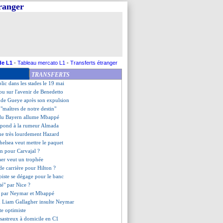
tranger
'achat levée pour Lafont (off.)
ages, une stupidité pour Kita
ait annoncé son envie de rester
 retrouver l'Europe
a signer à Hoffenheim
 Jovic-Silva ?
ut aider Payet
de L1
-
Tableau mercato L1
-
Transferts étranger
laît beaucoup au Real
TRANSFERTS
 veut "gagner des titres"
lic dans les stades le 19 mai
ou sur l'avenir de Benedetto
s de Gueye après son expulsion
- "maîtres de notre destin"
 du Bayern allume Mbappé
épond à la rumeur Almada
que très lourdement Hazard
helsea veut mettre le paquet
on pour Carvajal ?
aer veut un trophée
 de carrière pour Hilton ?
piste se dégage pour le banc
nté" par Nice ?
 par Neymar et Mbappé
d Liam Gallagher insulte Neymar
te optimiste
ésastreux à domicile en C1