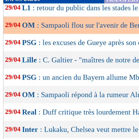
de
29/04
L1
: retour du public dans les stades l
lecture
29/04
OM
: Sampaoli flou sur l'avenir de B
OK
29/04
PSG
: les excuses de Gueye après son
29/04
Lille
: C. Galtier - "maîtres de notre d
29/04
PSG
: un ancien du Bayern allume M
29/04
OM
: Sampaoli répond à la rumeur A
29/04
Real
: Duff critique très lourdement H
29/04
Inter
: Lukaku, Chelsea veut mettre le