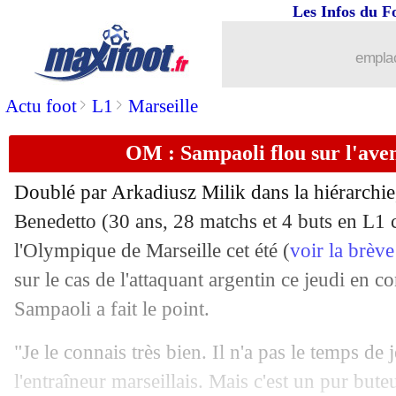
Les Infos du F
29/04
C3
: Villarreal-Arsenal, les compos
emplac
29/04
C3
: Man Utd-Roma, les compos
>
>
Actu foot
L1
Marseille
29/04
Allemagne
: prison avec sursis pour 
OM : Sampaoli flou sur l'ave
29/04
Barça
: Todibo veut rester à Nice
Doublé par Arkadiusz Milik dans la hiérarchie,
29/04
Lille
: Galtier s'est expliqué avec Ba
Benedetto (30 ans, 28 matchs et 4 buts en L1 c
l'Olympique de Marseille cet été (
voir la brève
29/04
Médias
: Stéphane Guy rebondit che
sur le cas de l'attaquant argentin ce jeudi en c
Sampaoli a fait le point.
29/04
OM
: deux absents contre Strasbourg
"Je le connais très bien. Il n'a pas le temps de 
29/04
Nantes
: option d'achat levée pour Lafo
l'entraîneur marseillais. Mais c'est un pur buteu