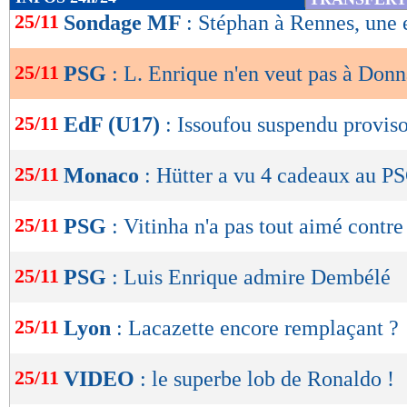
de
25/11
Sondage MF
: Stéphan à Rennes, une 
lecture
25/11
PSG
: L. Enrique n'en veut pas à Do
OK
25/11
EdF (U17)
: Issoufou suspendu provis
25/11
Monaco
: Hütter a vu 4 cadeaux au P
25/11
PSG
: Vitinha n'a pas tout aimé cont
25/11
PSG
: Luis Enrique admire Dembélé
25/11
Lyon
: Lacazette encore remplaçant ?
25/11
VIDEO
: le superbe lob de Ronaldo !