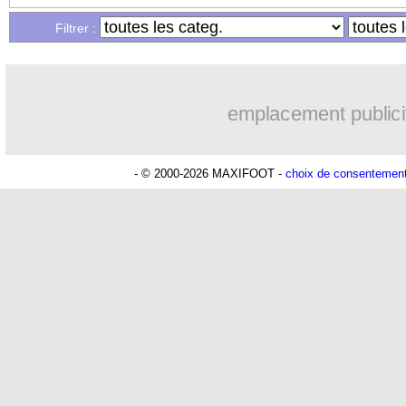
...
Liste des brèves du ven. 24 novembre
Filtrer :
...
Liste des brèves du jeu. 23 novembre 
emplacement publici
- © 2000-2026 MAXIFOOT -
choix de consentemen