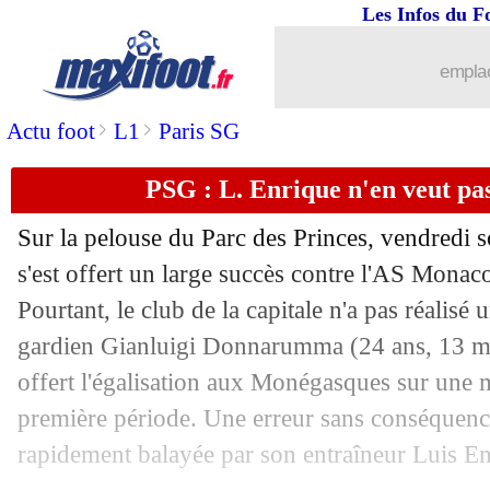
Les Infos du F
25/11
VIDEO
: le superbe coup-franc de Ster
emplac
25/11
Real
: son avenir, Ancelotti toujours cl
>
>
Actu foot
L1
Paris SG
25/11
L1
: Clermont-Lens, les compos
PSG : L. Enrique n'en veut 
25/11
Esp.
: le Barça arrache un nul
Sur la pelouse du Parc des Princes, vendredi s
25/11
VIDEO
: Guardiola et Nunez s'embroui
s'est offert un large succès contre l'AS Mona
Pourtant, le club de la capitale n'a pas réalisé 
25/11
Ang.
: Liverpool brise la série de Man
gardien Gianluigi
Donnarumma
(24 ans, 13 ma
offert l'égalisation aux Monégasques sur une 
25/11
Man City
: Haaland fait tomber un no
première période. Une erreur sans conséquence
rapidement balayée par son entraîneur Luis En
25/11
Real
: l'intérêt pour Icardi se confirme