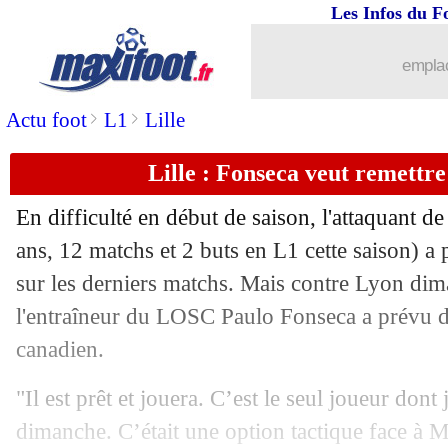
Les Infos du F
...
brèves d'AUJOURD'HUI ( 6 août 202
emplac
...
Liste des brèves du dim. 26 novembre
>
>
Actu foot
L1
Lille
25/11
OM
: gros froid entre les joueurs et les
Lille : Fonseca veut remettr
25/11
OM
: G. Gattuso - "de la merde"
En difficulté en début de saison, l'attaquant d
25/11
Lyon
: Lacazette finalement titulaire ?
ans, 12 matchs et 2 buts en L1 cette saison) a p
sur les derniers matchs. Mais contre Lyon di
25/11
OM
: projet pas respecté, Kondogbia 
l'entraîneur du LOSC Paulo Fonseca a prévu de 
canadien.
25/11
Strasbourg
: Nyamsi satisfait du visa
"Il est prêt et jouera. C’est le seul joueur dont
25/11
OM
: Clauss regrette les occasions m
dimanche. C’était une option tactique face à M