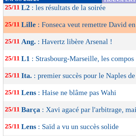
de
25/11
L2
: les résultats de la soirée
lecture
25/11
Lille
: Fonseca veut remettre David en
OK
25/11
Ang.
: Havertz libère Arsenal !
25/11
L1
: Strasbourg-Marseille, les compos
25/11
Ita.
: premier succès pour le Naples d
25/11
Lens
: Haise ne blâme pas Wahi
25/11
Barça
: Xavi agacé par l'arbitrage, mai
25/11
Lens
: Saïd a vu un succès solide