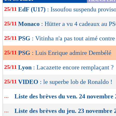
de
25/11
EdF (U17)
: Issoufou suspendu provis
lecture
OK
25/11
Monaco
: Hütter a vu 4 cadeaux au P
25/11
PSG
: Vitinha n'a pas tout aimé cont
25/11
PSG
: Luis Enrique admire Dembélé
25/11
Lyon
: Lacazette encore remplaçant ?
25/11
VIDEO
: le superbe lob de Ronaldo !
...
Liste des brèves du ven. 24 novembre
...
Liste des brèves du jeu. 23 novembre 