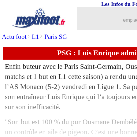
Les Infos du F
25/11
L1
: Clermont-Lens, les compos
emplac
25/11
Esp.
: le Barça arrache un nul
>
>
Actu foot
L1
Paris SG
25/11
VIDEO
: Guardiola et Nunez s'embroui
PSG : Luis Enrique adm
25/11
Ang.
: Liverpool brise la série de Man
Enfin buteur avec le Paris Saint-Germain,
Ous
matchs et 1 but en L1 cette saison) a rendu une
25/11
Man City
: Haaland fait tomber un no
l’AS Monaco (5-2) vendredi en Ligue 1. Sa p
25/11
son entraîneur Luis Enrique qui l’a toujours e
Real
: l'intérêt pour Icardi se confirme
sur son inefficacité.
25/11
Lille
: Fonseca voit grand pour Yoro
"Son but est 100 % du pur Ousmane Dembélé. I
25/11
Brentford
: une bataille à trois pour 
un contrôle en aile de pigeon. C’est une bonn