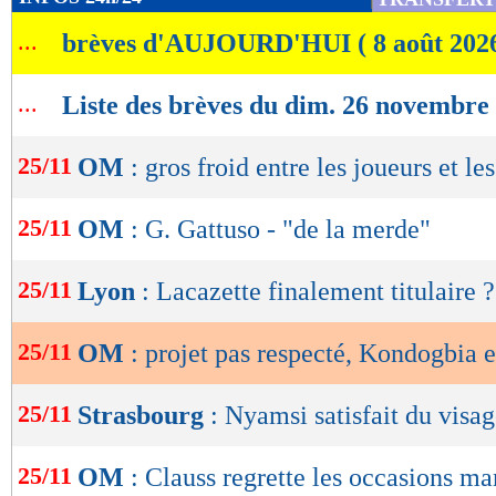
de
...
brèves d'AUJOURD'HUI ( 8 août 202
lecture
OK
...
Liste des brèves du dim. 26 novembre
25/11
OM
: gros froid entre les joueurs et les
25/11
OM
: G. Gattuso - "de la merde"
25/11
Lyon
: Lacazette finalement titulaire ?
25/11
OM
: projet pas respecté, Kondogbia 
25/11
Strasbourg
: Nyamsi satisfait du visa
25/11
OM
: Clauss regrette les occasions m