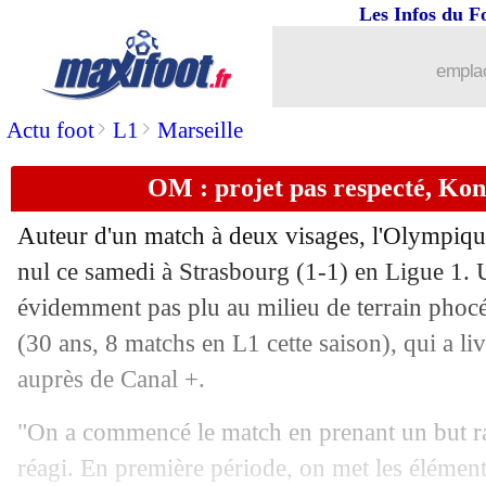
Les Infos du F
emplac
>
>
Actu foot
L1
Marseille
OM : projet pas respecté, Kon
Auteur d'un match à deux visages, l'Olympiqu
nul ce samedi à Strasbourg (1-1) en Ligue 1. U
évidemment pas plu au milieu de terrain pho
(30 ans, 8 matchs en L1 cette saison), qui a l
auprès de Canal +.
"On a commencé le match en prenant un but ra
réagi. En première période, on met les éléments