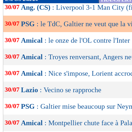
de
30/07
Ang. (CS)
: Liverpool 3-1 Man City (f
lecture
30/07
PSG
: le TdC, Galtier ne veut que la v
OK
30/07
Amical
: le onze de l'OL contre l'Inter
30/07
Amical
: Troyes renversant, Angers ne
30/07
Amical
: Nice s'impose, Lorient accro
30/07
Lazio
: Vecino se rapproche
30/07
PSG
: Galtier mise beaucoup sur Ney
30/07
Amical
: Montpellier chute face à Pal