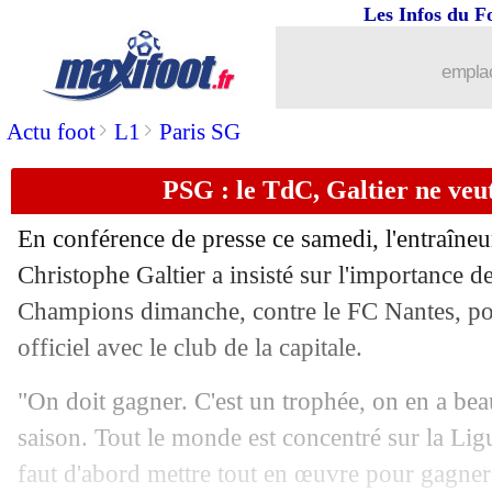
Les Infos du F
emplac
...
brèves d'AUJOURD'HUI ( 9 août 202
>
>
Actu foot
L1
Paris SG
...
Liste des brèves du dim. 31 juillet 202
PSG : le TdC, Galtier ne veut
30/07
Nantes
: Kombouaré craint le PSG de 
En conférence de presse ce samedi, l'entraîne
30/07
PSG
: Gueye, ça négocie toujours ave
Christophe Galtier a insisté sur l'importance 
Champions dimanche, contre le FC Nantes, po
30/07
All. (Scpe)
: Mané buteur, le Bayern tit
officiel avec le club de la capitale.
30/07
Amical
: Inter 2-2 Lyon (fini)
"On doit gagner. C'est un trophée, on en a be
saison. Tout le monde est concentré sur la Li
30/07
Barça
: l'Olympiakos à l'affût pour Um
faut d'abord mettre tout en œuvre pour gagner