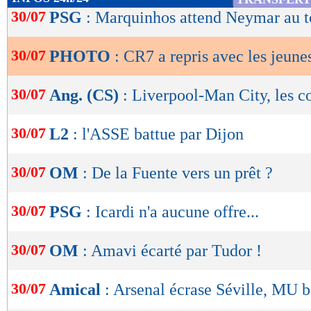
de
30/07
PSG
: Marquinhos attend Neymar au t
lecture
30/07
PHOTO
: CR7 a repris avec les jeun
OK
Lu 31.416 fois
- Damien Da Silva 
30/07
Ang. (CS)
: Liverpool-Man City, les 
30/07
L2
: l'ASSE battue par Dijon
30/07
OM
: De la Fuente vers un prêt ?
30/07
PSG
: Icardi n'a aucune offre...
30/07
OM
: Amavi écarté par Tudor !
30/07
Amical
: Arsenal écrase Séville, MU b