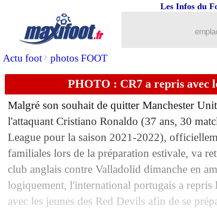
Les Infos du F
30/07
Barça
: Mingueza vers le Celta (offici
emplac
30/07
L2
: le classement provisoire
>
Actu foot
photos FOOT
30/07
L2
: les résultats de la soirée
PHOTO : CR7 a repris avec l
30/07
Arsenal
: Ødegaard choisi comme cap
Malgré son souhait de quitter Manchester Unit
30/07
Amical
: Lens et West Ham se neutral
l'attaquant Cristiano Ronaldo (37 ans, 30 matc
League pour la saison 2021-2022), officiellem
30/07
Amical
: Auxerre gagne, un nul pour B
familiales lors de la préparation estivale, va re
club anglais contre Valladolid dimanche en am
30/07
Amical
: Rennes s'incline, Clermont b
logiquement, l'international portugais a repris
avec les jeunes des Red Devils afin de se prépa
30/07
Ang. (CS)
: Liverpool 3-1 Man City (f