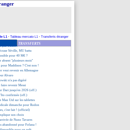
ise beaucoup sur Neymar
tranger
ier chute face à Palace
z ciblé pour 2023 ?
s attend Neymar au tournant
repris avec les jeunes de MU
rpool-Man City, les compos
e par Dijon
e vers un prêt ?
de L1
-
Tableau mercato L1
-
Transferts étranger
aucune offre...
TRANSFERTS
té par Tudor !
écrase Séville, MU battu
ponible pour 40 M€ ?
er absent "plusieurs mois"
 pour Maddison ? C'est non !
er veut revenir en Allemagne
our Alvaro
wski n'a pas digéré
 faire revenir Messi
ur Dari jusqu'en 2026 (off.)
 d'Ito confirmée (off.)
de Man Utd sur les tablettes
médicale dimanche pour Rodon
, c'est fait ! (officiel)
 explique son choix
l'arrivée de Nuno Tavares
pas abandonné pour Fofana !
disponible pour un prêt