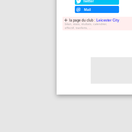
Twitter
Mail
la page du club :
Leicester City
bilan, stats, réultats, calendrier,
effectif, tranferts, ...