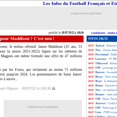
PSG
: Galtier m
30/07
Les Infos du Football Français et E
Amical
: Montpell
30/07
Real
: Fabian Rui
30/07
emplacement publicitaire
PSG
: Marquinho
30/07
PHOTO
: CR7 a 
30/07
Ang. (CS)
: Live
30/07
L2
: l'ASSE battu
30/07
publié le
30/07/2022 à 14h36
OM
: De la Fuent
30/07
LiveScore
-
clubs 
PSG
: Icardi n'a 
30/07
 pour Maddison ? C'est non !
INFOS 24h/24
OM
: Amavi écar
30/07
Amical
: Arsenal 
30/07
ester, le milieu offensif James Maddison (25 ans, 53
Nice
: Gouiri dis
30/07
our la saison 2021-2022) figure sur les tablettes de
Dortmund
: Hall
30/07
es Magpies ont même formulé une offre de 47 millions
Leicester
: 47 M€
30/07
Villarreal
: Alcac
30/07
OM
: ça bouge p
30/07
nte par les Foxes, qui réclament au moins 71 millions
Bayern
: Lewando
30/07
trat jusqu'en 2024. Les pensionnaires de Saint James'
Barça
: Xavi veut
30/07
re à suivre...
Brest
: le défense
30/07
Reims
: l'arrivée
30/07
ain Rigaux - 30/07/22 à 14h36
Nice
: un latéral 
30/07
Rennes
: visite 
30/07
OM
: Nuno Tavares
30/07
Auxerre
: Costil
30/07
emplacement publicitaire
OM
: Pirès juge 
30/07
Lens
: l'OM n'a 
30/07
Chelsea
: Werner 
30/07