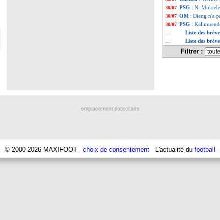
PSG
: N. Mukiele 
30/07
OM
: Dieng n'a p
30/07
PSG
: Kalimuendo
30/07
Liste des brève
...
Liste des brève
...
Filtrer :
emplacement publicitaire
- © 2000-2026 MAXIFOOT -
choix de consentement
- L'actualité du
football
-