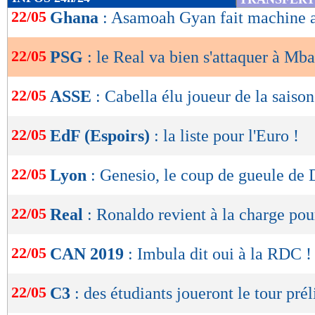
de
22/05
Ghana
: Asamoah Gyan fait machine a
lecture
22/05
PSG
: le Real va bien s'attaquer à Mb
OK
22/05
ASSE
: Cabella élu joueur de la saison
22/05
EdF (Espoirs)
: la liste pour l'Euro !
22/05
Lyon
: Genesio, le coup de gueule d
22/05
Real
: Ronaldo revient à la charge pou
22/05
CAN 2019
: Imbula dit oui à la RDC !
22/05
C3
: des étudiants joueront le tour prél