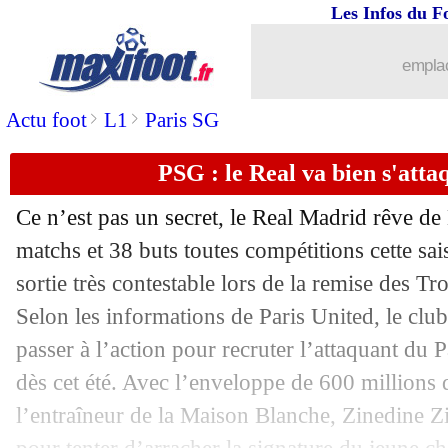
Les Infos du F
22/05
Nîmes
: Savanier plaît aussi au FC Sév
emplac
22/05
OM
: son avenir, Payet a déjà pris sa 
>
>
Actu foot
L1
Paris SG
22/05
Nantes
: le futur maillot et le nouveau
PSG : le Real va bien s'att
22/05
Arsenal
: Ljungberg pourrait prendre 
Ce n’est pas un secret, le Real Madrid rêve de
22/05
Barça
: Rakitic ne craint pas de Jong
matchs et 38 buts toutes compétitions cette sa
sortie très contestable lors de la remise des 
22/05
Real
: Varane valide les pistes Pogba 
Selon les informations de Paris United, le club
passer à l’action pour recruter l’attaquant du 
22/05
OM
: Mandanda ne jouera pas contre 
dès cet été. Avec l’enveloppe de 600 millions 
l’entraîneur de la Maison Blanche, Zinedine Z
22/05
ASSE
: Romeyer-Gasset, Galtier n'est 