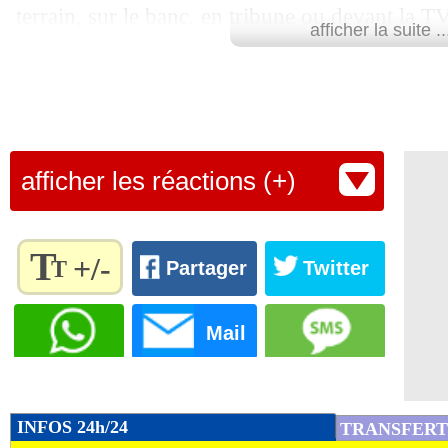
terrain, sur le banc, en tribune ou devant la TV
afficher la suite ..
serai toujours à fond pour mes coéquipiers. Fé
son coéquipier au Gym) pour sa sélection", a
Twitter.
Une très belle réaction de la part d'un joueur 
afficher les réactions (+)
tempérament pas toujours simple à gérer.
Lu 38.926 fois
- Romain Rigaux -
T
+/-
T
Partager
Twitter
Règlez la
taille du
Mail
texte
pour
l'adapter
à vos
INFOS 24h/24
TRANSFERT
préférences