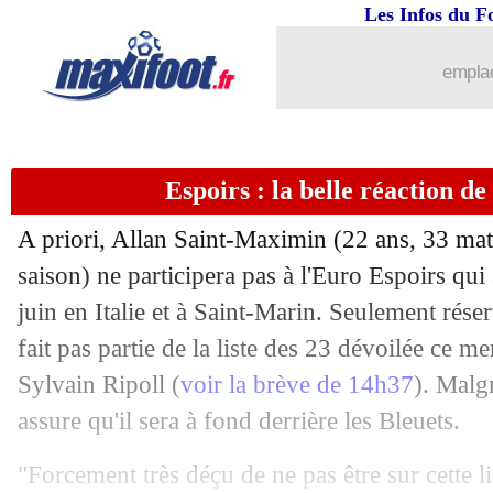
Les Infos du F
emplac
Espoirs : la belle réaction 
A priori,
Allan Saint-Maximin
(22 ans, 33 matc
saison) ne participera pas à l'Euro Espoirs qu
juin en Italie et à Saint-Marin. Seulement réser
fait pas partie de la liste des 23 dévoilée ce me
Sylvain Ripoll (
voir la brève de 14h37
). Malg
assure qu'il sera à fond derrière les Bleuets.
"Forcement très déçu de ne pas être sur cette li