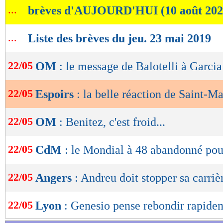
...
brèves d'AUJOURD'HUI (10 août 202
de
lecture
...
Liste des brèves du jeu. 23 mai 2019
OK
22/05
OM
: le message de Balotelli à Garcia
22/05
Espoirs
: la belle réaction de Saint-M
22/05
OM
: Benitez, c'est froid...
22/05
CdM
: le Mondial à 48 abandonné po
22/05
Angers
: Andreu doit stopper sa carrièr
22/05
Lyon
: Genesio pense rebondir rapide