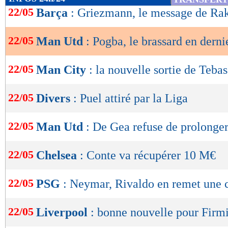
de
22/05
Barça
: Griezmann, le message de Rak
lecture
22/05
Man Utd
: Pogba, le brassard en derni
OK
22/05
Man City
: la nouvelle sortie de Tebas
22/05
Divers
: Puel attiré par la Liga
22/05
Man Utd
: De Gea refuse de prolonge
22/05
Chelsea
: Conte va récupérer 10 M€
22/05
PSG
: Neymar, Rivaldo en remet une 
22/05
Liverpool
: bonne nouvelle pour Firm