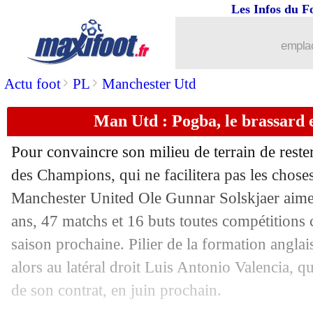
Les Infos du F
22/05
Ghana
: Asamoah Gyan fait machine a
emplac
22/05
PSG
: le Real va bien s'attaquer à Mb
>
>
Actu foot
PL
Manchester Utd
22/05
ASSE
: Cabella élu joueur de la saison
Man Utd : Pogba, le brassard 
22/05
EdF (Espoirs)
: la liste pour l'Euro !
Pour convaincre son milieu de terrain de rest
22/05
Lyon
: Genesio, le coup de gueule d
des Champions, qui ne facilitera pas les choses
Manchester United Ole Gunnar Solskjaer aimer
22/05
Real
: Ronaldo revient à la charge pou
ans, 47 matchs et 16 buts toutes compétitions c
saison prochaine. Pilier de la formation anglai
22/05
CAN 2019
: Imbula dit oui à la RDC !
alors au latéral droit Luis Antonio Valencia, qui
de son contrat, en juin prochain.
22/05
C3
: des étudiants joueront le tour prél