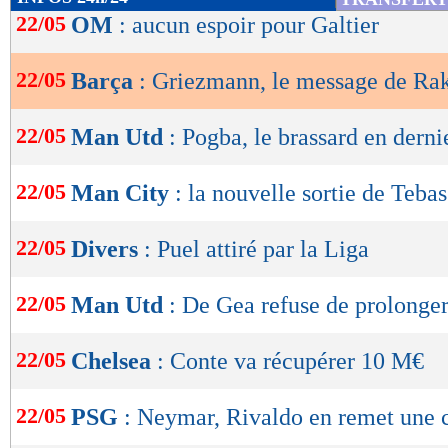
bienvenus chez nous." Le natif de Mâcon appr
de
22/05
OM
: aucun espoir pour Galtier
lecture
Lu 43.864 fois
- Romain Lantheaume
22/05
Barça
: Griezmann, le message de Rak
OK
22/05
Man Utd
: Pogba, le brassard en derni
22/05
Man City
: la nouvelle sortie de Tebas
22/05
Divers
: Puel attiré par la Liga
22/05
Man Utd
: De Gea refuse de prolonge
22/05
Chelsea
: Conte va récupérer 10 M€
22/05
PSG
: Neymar, Rivaldo en remet une 