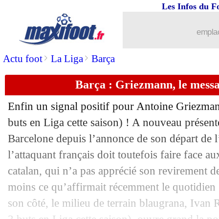
Les Infos du F
22/05
OM
: Garcia annonce son départ (offic
emplac
22/05
Ghana
: Asamoah Gyan fait machine a
>
>
Actu foot
La Liga
Barça
22/05
PSG
: le Real va bien s'attaquer à Mb
Barça : Griezmann, le messa
22/05
ASSE
: Cabella élu joueur de la saison
Enfin un signal positif pour
Antoine Griezma
22/05
EdF (Espoirs)
: la liste pour l'Euro !
buts en Liga cette saison) ! A nouveau prése
Barcelone depuis l’annonce de son départ de l
22/05
Lyon
: Genesio, le coup de gueule d
l’attaquant français doit toutefois faire face au
catalan, qui n’a pas apprécié son revirement de
22/05
Real
: Ronaldo revient à la charge pou
moins ce qu’affirmait récemment le quotidien 
son côté, le milieu de terrain blaugrana,
Ivan R
22/05
CAN 2019
: Imbula dit oui à la RDC !