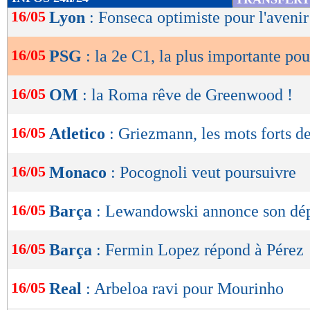
de
16/05
Lyon
: Fonseca optimiste pour l'avenir
lecture
16/05
PSG
: la 2e C1, la plus importante po
OK
16/05
OM
: la Roma rêve de Greenwood !
16/05
Atletico
: Griezmann, les mots forts 
16/05
Monaco
: Pocognoli veut poursuivre
16/05
Barça
: Lewandowski annonce son dépa
16/05
Barça
: Fermin Lopez répond à Pérez
16/05
Real
: Arbeloa ravi pour Mourinho