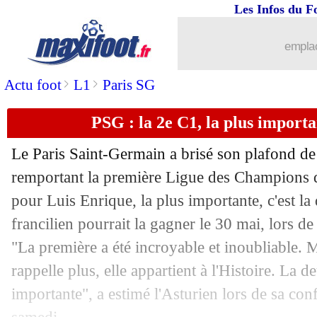
Les Infos du F
16/05
OM
: son départ, les mots de Benatia
emplac
16/05
Liverpool
: Salah tacle Slot
>
>
Actu foot
L1
Paris SG
16/05
OM
: le départ de Benatia officialisé
PSG : la 2e C1, la plus import
16/05
All.
: Olise élu meilleur joueur de la s
Le Paris Saint-Germain a brisé son plafond de 
16/05
Chelsea
: accord de principe avec Xab
remportant la première Ligue des Champions d
pour Luis Enrique, la plus importante, c'est l
16/05
OM
: Greenwood récompensé par les 
francilien pourrait la gagner le 30 mai, lors de
"La première a été incroyable et inoubliable. 
16/05
Ang. (Cpe)
: Man City remporte son 2
rappelle plus, elle appartient à l'Histoire. La d
importante", a estimé l'Asturien lors de sa con
16/05
All.
: Stuttgart en C1, Leverkusen en 