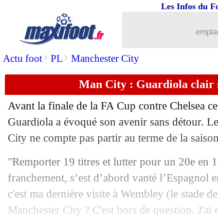
Les Infos du F
16/05
Eco.
: titré, le Celtic écœure les Hearts
emplac
16/05
Barça
: Flick et l'exemple Lewandows
>
>
Actu foot
PL
Manchester City
16/05
Lyon
: Fonseca optimiste pour l'avenir
Man City : Guardiola clair 
16/05
PSG
: la 2e C1, la plus importante po
Avant la finale de la FA Cup contre Chelsea c
Guardiola a évoqué son avenir sans détour. 
16/05
OM
: la Roma rêve de Greenwood !
City ne compte pas partir au terme de la saison
16/05
Atletico
: Griezmann, les mots forts 
"Remporter 19 titres et lutter pour un 20e en 1
franchement, s’est d’abord vanté l’Espagnol e
16/05
Monaco
: Pocognoli veut poursuivre
c'est ma dernière visite à Wembley (le stade de 
16/05
Barça
: Lewandowski annonce son dépa
Manchester City ? C'est hors de question. J'ai 