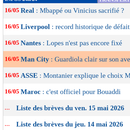
de
16/05
Real
: Mbappé ou Vinicius sacrifié ?
lecture
OK
16/05
Liverpool
: record historique de défai
16/05
Nantes
: Lopes n'est pas encore fixé
16/05
Man City
: Guardiola clair sur son ave
16/05
ASSE
: Montanier explique le choix 
16/05
Maroc
: c'est officiel pour Bouaddi
...
Liste des brèves du ven. 15 mai 2026
...
Liste des brèves du jeu. 14 mai 2026