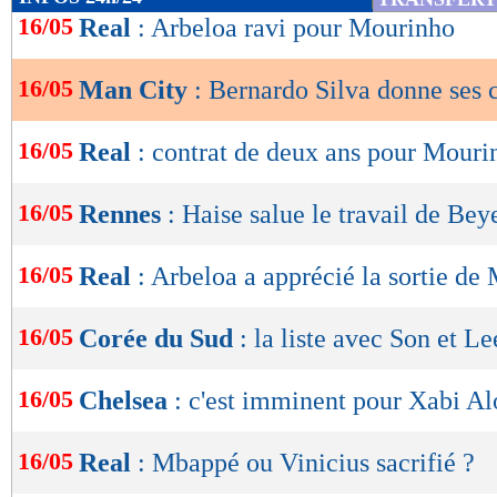
de
16/05
Real
: Arbeloa ravi pour Mourinho
lecture
16/05
Man City
: Bernardo Silva donne ses c
OK
16/05
Real
: contrat de deux ans pour Mouri
16/05
Rennes
: Haise salue le travail de Bey
16/05
Real
: Arbeloa a apprécié la sortie d
16/05
Corée du Sud
: la liste avec Son et Le
16/05
Chelsea
: c'est imminent pour Xabi A
16/05
Real
: Mbappé ou Vinicius sacrifié ?