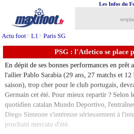
Les Infos du F
02/05
Algérie
: Belmadi explique ses propos
emplac
02/05
Man Utd
: Dalot milite pour Ronaldo
>
>
Actu foot
L1
Paris SG
02/05
UEFA
: les équipes russes encore excl
PSG : l'Atletico se place 
02/05
Trophées UNFP
: les nommés révélés
En dépit de ses bonnes performances en prêt a
02/05
Lille
: Armand n'a pas respecté sa sus
l'ailier Pablo Sarabia (29 ans, 27 matchs et 12
saison), trop cher pour le club portugais, devra
02/05
Barça
: Gavi, Xavi milite pour sa pro
Germain cet été. Pour mieux repartir ? Selon l
quotidien catalan Mundo Deportivo, l'entraîne
02/05
Dortmund
: N. Schlotterbeck, c'est fait
Diego Simeone s'intéresse sérieusement à l'int
prochain mercato d'été.
02/05
Villarreal
: Emery veut croire à l'expl