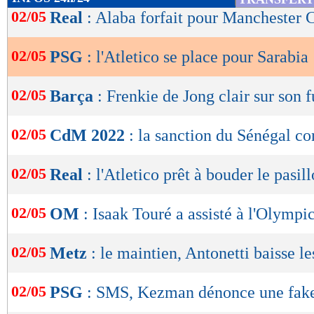
de
02/05
Real
: Alaba forfait pour Manchester C
lecture
02/05
PSG
: l'Atletico se place pour Sarabia
OK
02/05
Barça
: Frenkie de Jong clair sur son f
02/05
CdM 2022
: la sanction du Sénégal c
02/05
Real
: l'Atletico prêt à bouder le pasill
02/05
OM
: Isaak Touré a assisté à l'Olympi
02/05
Metz
: le maintien, Antonetti baisse le
02/05
PSG
: SMS, Kezman dénonce une fak