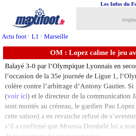
Les Infos du F
02/05
Real
: l'Atletico prêt à bouder le pasill
emplac
02/05
OM
: Isaak Touré a assisté à l'Olympi
>
>
Actu foot
L1
Marseille
02/05
Metz
: le maintien, Antonetti baisse le
OM : Lopez calme le jeu av
02/05
PSG
: SMS, Kezman dénonce une fak
Balayé 3-0 par l’Olympique Lyonnais en seco
l’occasion de la 35e journée de Ligue 1, l’Oly
02/05
Rennes
: l'avenir, Bourigeaud assume 
colère contre l’arbitrage d’Antony Gautier. Si
02/05
(
voir ici
) et le directeur de la communication 
Barça
: Depay ne compte pas bouger
sont montés au créneau, le gardien Pau Lopez
02/05
Arsenal
: Arteta réclame des renforts
cette saison) a en revanche refusé de s’aventur
s’il a confirmé que Moussa Dembélé lui a march
02/05
Lyon
: Bosz fier des progrès de Demb