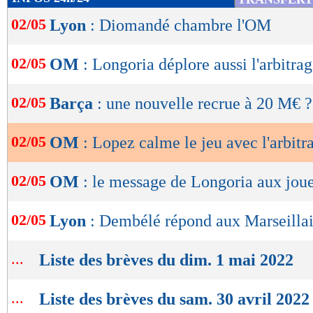
de
02/05
Lyon
: Diomandé chambre l'OM
lecture
OK
02/05
OM
: Longoria déplore aussi l'arbitra
02/05
Barça
: une nouvelle recrue à 20 M€ ?
02/05
OM
: Lopez calme le jeu avec l'arbitr
02/05
OM
: le message de Longoria aux jou
02/05
Lyon
: Dembélé répond aux Marseillai
...
Liste des brèves du dim. 1 mai 2022
...
Liste des brèves du sam. 30 avril 2022