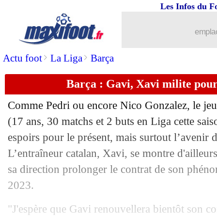
Les Infos du F
...
brèves d'AUJOURD'HUI ( 9 août 202
emplac
...
Liste des brèves du mar. 3 mai 2022
>
>
Actu foot
La Liga
Barça
02/05
Lyon
: de la place pour les jeunes
Barça : Gavi, Xavi milite pou
02/05
Ang.
: Ronaldo et Varane buteurs, MU
Comme Pedri ou encore Nico Gonzalez, le jeun
02/05
L2
: Rodez surprend Toulouse
(17 ans, 30 matchs et 2 buts en Liga cette sais
espoirs pour le présent, mais surtout l’avenir
02/05
All.
: mauvaise opération pour Leipzig
L’entraîneur catalan, Xavi, se montre d'ailleurs
sa direction prolonger le contrat de son phéno
02/05
Monaco
: Henrique vise la Seleção
2023.
02/05
Bordeaux
: Lizarazu n'y croit plus
"J'espère que Gavi renouvellera bientôt son co