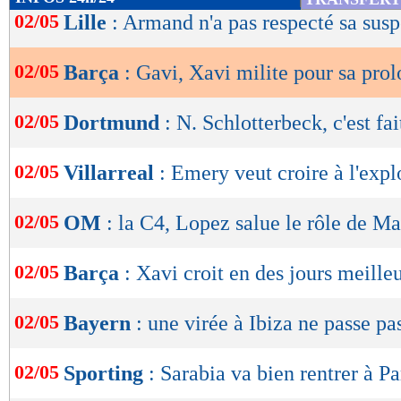
de
02/05
Lille
: Armand n'a pas respecté sa sus
lecture
02/05
Barça
: Gavi, Xavi milite pour sa pro
OK
02/05
Dortmund
: N. Schlotterbeck, c'est fait
02/05
Villarreal
: Emery veut croire à l'expl
02/05
OM
: la C4, Lopez salue le rôle de 
02/05
Barça
: Xavi croit en des jours meille
02/05
Bayern
: une virée à Ibiza ne passe pas
02/05
Sporting
: Sarabia va bien rentrer à Pa