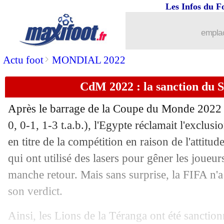
02/05
UEFA
: les équipes russes encore excl
Les Infos du F
02/05
Trophées UNFP
: les nommés révélés
emplac
02/05
Lille
: Armand n'a pas respecté sa sus
>
Actu foot
MONDIAL 2022
CdM 2022 : la sanction du 
02/05
Barça
: Gavi, Xavi milite pour sa pro
Après le barrage de la Coupe du Monde 2022 p
02/05
Dortmund
: N. Schlotterbeck, c'est fait
0, 0-1, 1-3 t.a.b.), l'Egypte réclamait l'exclu
en titre de la compétition en raison de l'attitu
02/05
Villarreal
: Emery veut croire à l'expl
qui ont utilisé des lasers pour gêner les joueur
02/05
OM
: la C4, Lopez salue le rôle de 
manche retour. Mais sans surprise, la FIFA n'a
son verdict.
02/05
Barça
: Xavi croit en des jours meille
Ainsi, les Lions de la Téranga ont été sancti