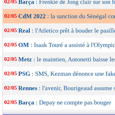
02/05
Barça
: Frenkie de Jong clair sur son f
de
lecture
02/05
CdM 2022
: la sanction du Sénégal c
OK
02/05
Real
: l'Atletico prêt à bouder le pasill
02/05
OM
: Isaak Touré a assisté à l'Olympi
02/05
Metz
: le maintien, Antonetti baisse le
02/05
PSG
: SMS, Kezman dénonce une fak
02/05
Rennes
: l'avenir, Bourigeaud assume 
02/05
Barça
: Depay ne compte pas bouger