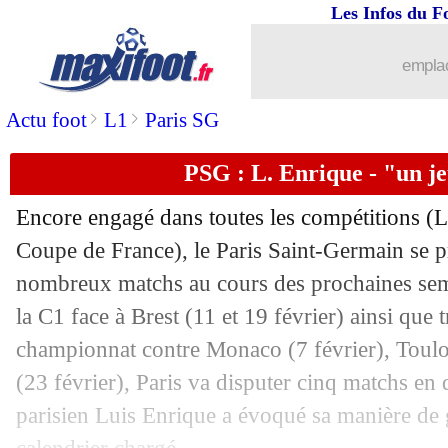
Les Infos du F
06/02
Rennes
: Brassier heureux de son reto
emplac
06/02
Portugal
: la CdM, pas une lubie pou
>
>
Actu foot
L1
Paris SG
06/02
Real
: le tacle appuyé de Tebas
PSG : L. Enrique - "un je
06/02
CdF
: Rothen exaspéré par les clubs d
Encore engagé dans toutes les compétitions (
06/02
CdF
: Bourgoin-Reims, les compos
Coupe de France), le Paris Saint-Germain se p
nombreux matchs au cours des prochaines sem
06/02
CdF
: le tirage complet des quarts !
la C1 face à Brest (11 et 19 février) ainsi que 
championnat contre Monaco (7 février), Toulo
06/02
Bayern
: Eberl ne presse pas Kimmic
(23 février), Paris va disputer cinq matchs en
parisien Luis Enrique a évoqué sa manière de g
06/02
Man Utd
: Ruben Amorim assume pou