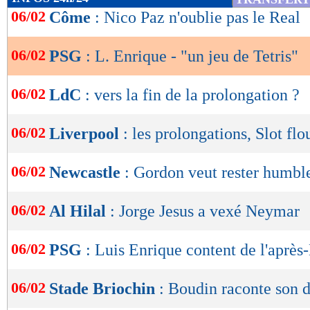
de
06/02
Côme
: Nico Paz n'oublie pas le Real
lecture
06/02
PSG
: L. Enrique - "un jeu de Tetris"
OK
06/02
LdC
: vers la fin de la prolongation ?
06/02
Liverpool
: les prolongations, Slot flo
06/02
Newcastle
: Gordon veut rester humbl
06/02
Al Hilal
: Jorge Jesus a vexé Neymar
06/02
PSG
: Luis Enrique content de l'aprè
06/02
Stade Briochin
: Boudin raconte son 