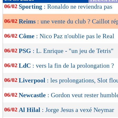
de
06/02
Sporting
: Ronaldo ne reviendra pas
lecture
06/02
Reims
: une vente du club ? Caillot r
OK
06/02
Côme
: Nico Paz n'oublie pas le Real
06/02
PSG
: L. Enrique - "un jeu de Tetris"
06/02
LdC
: vers la fin de la prolongation ?
06/02
Liverpool
: les prolongations, Slot flo
06/02
Newcastle
: Gordon veut rester humbl
06/02
Al Hilal
: Jorge Jesus a vexé Neymar