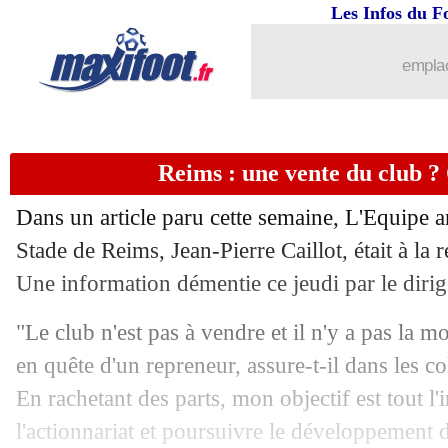
Les Infos du F
06/02
Ita.
: la Fiorentina corrige l'Inter
emplac
06/02
PSG
: finir invaincu en L1 ? Luis Enr
06/02
Rennes
: Brassier heureux de son reto
Reims : une vente du club ?
06/02
Portugal
: la CdM, pas une lubie pou
Dans un article paru cette semaine, L'Equipe a
06/02
Real
: le tacle appuyé de Tebas
Stade de Reims, Jean-Pierre Caillot, était à la 
Une information démentie ce jeudi par le dirig
06/02
CdF
: Rothen exaspéré par les clubs d
"Le club n'est pas à vendre et il n'y a pas la m
06/02
CdF
: Bourgoin-Reims, les compos
en quête d'un repreneur, assure-t-il dans les c
En rachetant des parts, mon objectif est tout l'i
06/02
CdF
: le tirage complet des quarts !
l'actionnariat et poursuivre le développement d