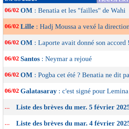
de
06/02
OM
: Benatia et les "failles" de Wahi
lecture
OK
06/02
Lille
: Hadj Moussa a vexé la directio
06/02
OM
: Laporte avait donné son accord 
06/02
Santos
: Neymar a rejoué
06/02
OM
: Pogba cet été ? Benatia ne dit p
06/02
Galatasaray
: c'est signé pour Lemina 
...
Liste des brèves du mer. 5 février 202
...
Liste des brèves du mar. 4 février 202