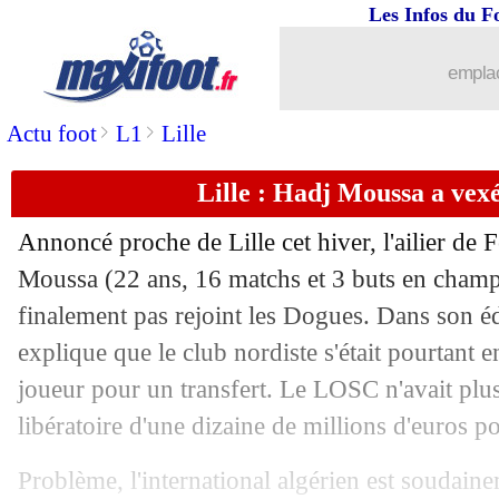
Les Infos du F
06/02
Al Hilal
: Jorge Jesus a vexé Neymar
emplac
06/02
PSG
: Luis Enrique content de l'aprè
>
>
Actu foot
L1
Lille
06/02
Stade Briochin
: Boudin raconte son 
Lille : Hadj Moussa a vexé
06/02
OM
: Benatia ne se voit pas rester lo
Annoncé proche de Lille cet hiver, l'ailier de
Moussa
(22 ans, 16 matchs et 3 buts en champi
06/02
Real
: ça a chauffé entre Modric et Vi
finalement pas rejoint les Dogues. Dans son éd
06/02
explique que le club nordiste s'était pourtant 
Barça
: Nico Gonzalez va rapporter p
joueur pour un transfert. Le LOSC n'avait plus
06/02
Divers
: Marcelo arrête sa carrière (off
libératoire d'une dizaine de millions d'euros po
06/02
Monaco
: Michal prolonge jusqu'en 20
Problème, l'international algérien est soudain