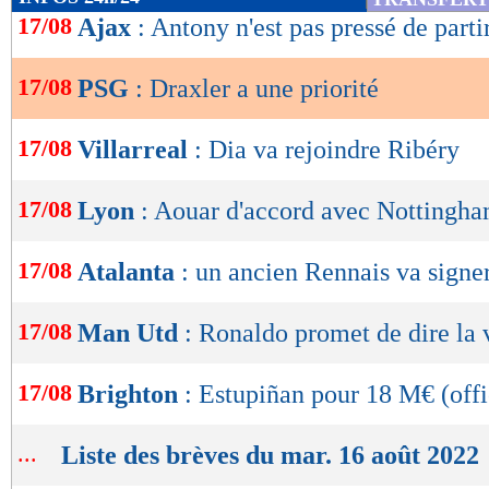
de
17/08
Ajax
: Antony n'est pas pressé de parti
lecture
17/08
PSG
: Draxler a une priorité
OK
17/08
Villarreal
: Dia va rejoindre Ribéry
17/08
Lyon
: Aouar d'accord avec Nottingha
17/08
Atalanta
: un ancien Rennais va signe
17/08
Man Utd
: Ronaldo promet de dire la 
17/08
Brighton
: Estupiñan pour 18 M€ (offi
...
Liste des brèves du mar. 16 août 2022