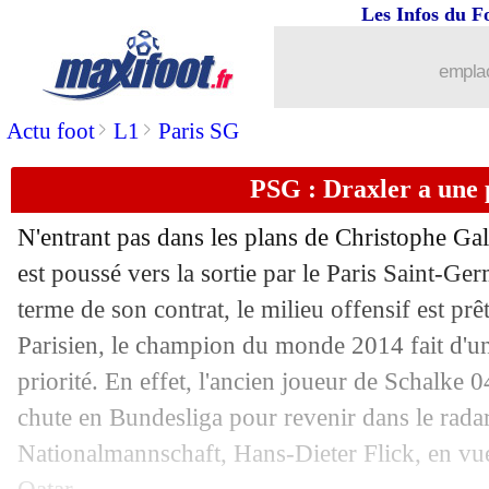
Les Infos du F
17/08
Lyon
: Bosz et les joueurs "plus intell
emplac
17/08
Al Nassr
: Alvaro dribble Garcia
>
>
Actu foot
L1
Paris SG
17/08
Tottenham
: Ndombélé arrive à Naple
PSG : Draxler a une 
17/08
PSG
: Kehrer vendu à West Ham (offic
N'entrant pas dans les plans de Christophe Galt
17/08
OM
: c'est fait pour Issa Kaboré (offic
est poussé vers la sortie par le Paris Saint-G
terme de son contrat, le milieu offensif est prê
17/08
Nice
: destination surprise pour Fourni
Parisien, le champion du monde 2014 fait d'u
priorité. En effet, l'ancien joueur de Schalke 
17/08
Man Utd
: Neville presse Ronaldo
chute en Bundesliga pour revenir dans le radar
Nationalmannschaft, Hans-Dieter Flick, en v
17/08
Barça
: De Jong, le tacle de Van Bast