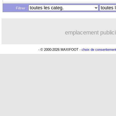
...
Liste des brèves du lun. 15 août 2022
Filtrer :
emplacement publici
- © 2000-2026 MAXIFOOT -
choix de consentemen