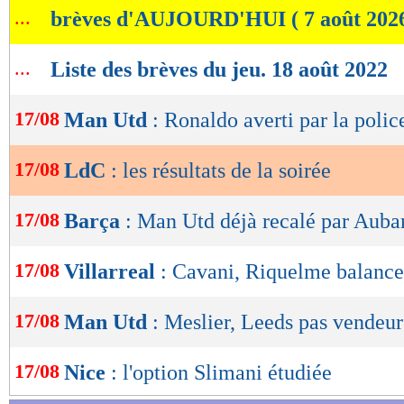
...
brèves d'AUJOURD'HUI ( 7 août 202
de
lecture
...
Liste des brèves du jeu. 18 août 2022
OK
17/08
Man Utd
: Ronaldo averti par la polic
17/08
LdC
: les résultats de la soirée
17/08
Barça
: Man Utd déjà recalé par Aub
17/08
Villarreal
: Cavani, Riquelme balance
17/08
Man Utd
: Meslier, Leeds pas vendeur
17/08
Nice
: l'option Slimani étudiée