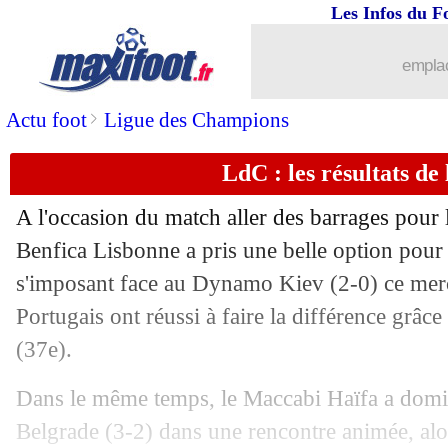
Les Infos du F
emplac
>
Actu foot
Ligue des Champions
LdC : les résultats de 
A l'occasion du match aller des barrages pour
Benfica Lisbonne a pris une belle option pour 
s'imposant face au Dynamo Kiev (2-0) ce merc
Portugais ont réussi à faire la différence grâc
(37e).
Dans le même temps, le Maccabi Haïfa a domin
Belgrade (3-2) dans une rencontre animée, alo