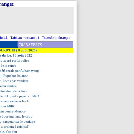
tranger
de L1
-
Tableau mercato L1
-
Transferts étranger
TRANSFERTS
OURD'HUI ( 8 août 2026)
es du jeu. 18 août 2022
o averti par la police
s de la soirée
déjà recalé par Aubameyang
ni, Riquelme balance
er, Leeds pas vendeur
imani étudiée
ultimatum de la Juve
, le PSG prêt à payer 70 M€ !
ffe veut racheter le club
é pour Milik
sent contre Monaco
e Sporting tente le coup
t sanctuariser le vestiaire
i a prolongé (officiel)
ble, c'est fini