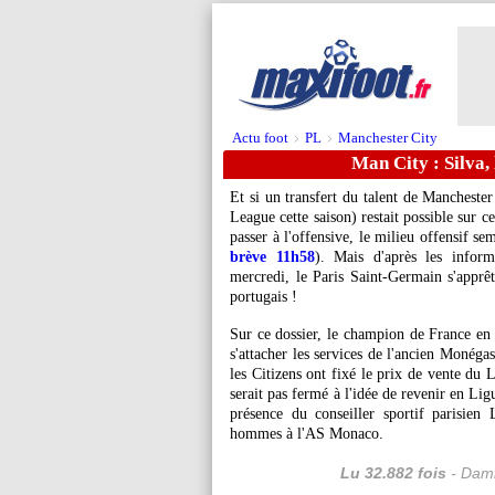
Actu foot
PL
Manchester City
>
>
Man City : Silva,
Et si un transfert du talent de Mancheste
League cette saison) restait possible sur 
passer à l'offensive, le milieu offensif se
brève 11h58
). Mais d'après les infor
mercredi, le Paris Saint-Germain s'apprêt
portugais !
Sur ce dossier, le champion de France en 
s'attacher les services de l'ancien Monéga
les Citizens ont fixé le prix de vente du 
serait pas fermé à l'idée de revenir en Ligu
présence du conseiller sportif parisi
hommes à l'AS Monaco.
Lu 32.882 fois
- Dami