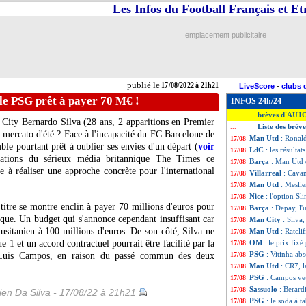
Les Infos du Football Français et E
emplacement publicitaire
publié le
17/08/2022 à 21h21
LiveScore
-
clubs 
 le PSG prêt à payer 70 M€ !
INFOS 24h/24
brèves d'AUJ
...
r City Bernardo Silva (28 ans, 2 apparitions en Premier
Liste des brèv
...
ce mercato d'été ? Face à l'incapacité du FC Barcelone de
Man Utd
: Ronald
17/08
mble pourtant prêt à oublier ses envies d'un départ (
voir
LdC
: les résultat
17/08
mations du sérieux média britannique The Times ce
Barça
: Man Utd 
17/08
e à réaliser une approche concrète pour l'international
Villarreal
: Cava
17/08
Man Utd
: Mesli
17/08
Nice
: l'option Sl
17/08
titre se montre enclin à payer 70 millions d'euros pour
Barça
: Depay, l'
17/08
sque. Un budget qui s'annonce cependant insuffisant car
Man City
: Silva
17/08
Lusitanien à 100 millions d'euros. De son côté, Silva ne
Man Utd
: Ratcli
17/08
e 1 et un accord contractuel pourrait être facilité par la
OM
: le prix fix
17/08
PSG
: Vitinha ab
en Luis Campos, en raison du passé commun des deux
17/08
Man Utd
: CR7, l
17/08
PSG
: Campos veu
17/08
Sassuolo
: Berard
17/08
en Da Silva - 17/08/22 à 21h21
PSG
: le soda à ta
17/08