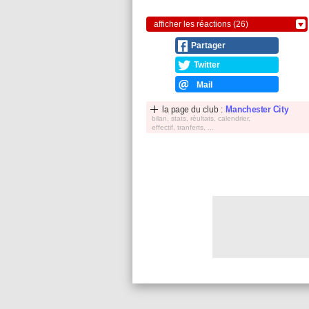
afficher les réactions (26)
Partager
Twitter
Mail
la page du club :
Manchester City
bilan, stats, réultats, calendrier,
effectif, tranferts, ...