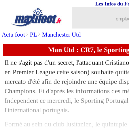
Les Infos du F
emplac
>
>
Actu foot
PL
Manchester Utd
Man Utd : CR7, le Sporting
Il ne s'agit pas d'un secret, l'attaquant Cristi
...
brèves d'AUJOURD'HUI ( 6 août 202
en Premier League cette saison) souhaite quit
mercato d'été afin de rejoindre une équipe dis
...
Liste des brèves du jeu. 18 août 2022
Champions. Et d'après les informations des m
Independent ce mercredi, le Sporting Portugal 
17/08
Man Utd
: Ronaldo averti par la polic
l'international portugais.
17/08
LdC
: les résultats de la soirée
Formé au sein du club lusitanien, le quintuple B