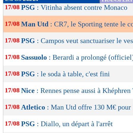
de
17/08
PSG
: Vitinha absent contre Monaco
lecture
17/08
Man Utd
: CR7, le Sporting tente le c
OK
17/08
PSG
: Campos veut sanctuariser le ves
17/08
Sassuolo
: Berardi a prolongé (officiel
17/08
PSG
: le soda à table, c'est fini
17/08
Nice
: Rennes pense aussi à Khéphre
17/08
Atletico
: Man Utd offre 130 M€ pour 
17/08
PSG
: Diallo, un départ à l'arrêt