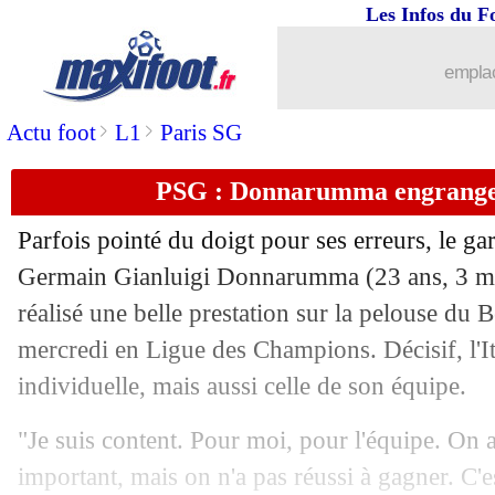
Les Infos du F
06/10
Milan
: le dépit de Giroud
emplac
06/10
Dortmund
: Bellingham, le Real déjà 
>
>
Actu foot
L1
Paris SG
06/10
Juve
: Rabiot heureux après son doubl
PSG : Donnarumma engrange 
06/10
Benfica
: Schmidt se satisfait du nul
Parfois pointé du doigt pour ses erreurs, le ga
06/10
Reims
: Garcia absent contre le PSG
Germain Gianluigi Donnarumma (23 ans, 3 mat
réalisé une belle prestation sur la pelouse du 
06/10
Séville
: Sampaoli de retour (officiel)
mercredi en Ligue des Champions. Décisif, l'It
individuelle, mais aussi celle de son équipe.
06/10
Real
: Benzema automatiquement pro
"Je suis content. Pour moi, pour l'équipe. On 
06/10
PSG
: Messi, le nouvel appel du pied 
important, mais on n'a pas réussi à gagner. C'est