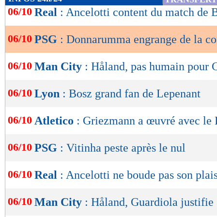
de
06/10
Real
: Ancelotti content du match de
lecture
06/10
PSG
: Donnarumma engrange de la co
OK
06/10
Man City
: Håland, pas humain pour 
06/10
Lyon
: Bosz grand fan de Lepenant
06/10
Atletico
: Griezmann a œuvré avec le
06/10
PSG
: Vitinha peste après le nul
06/10
Real
: Ancelotti ne boude pas son plais
06/10
Man City
: Håland, Guardiola justifie