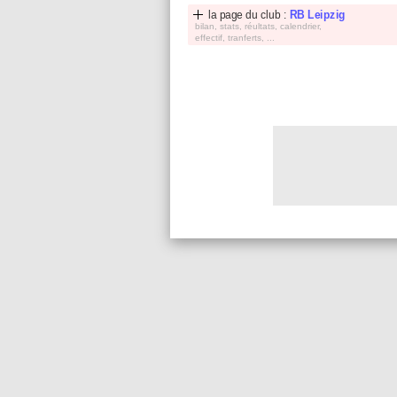
la page du club :
RB Leipzig
bilan, stats, réultats, calendrier,
effectif, tranferts, ...