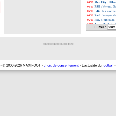
Man City
: Hålan
06/10
PSG
: Verratti, G
06/10
LdC
: le classeme
06/10
Real
: le regret 
06/10
PSG
: l'arbitrage
06/10
Juve
: Di Maria, 
06/10
Filtrer :
PSG
: Galtier p
06/10
Liste des brèv
...
Liste des brèv
...
emplacement publicitaire
- © 2000-2026 MAXIFOOT -
choix de consentement
- L'actualité du
football
-