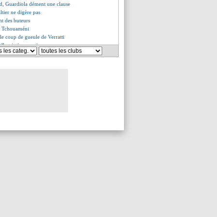
d, Guardiola dément une clause
altier ne digère pas
nt des buteurs
de Tchouaméni
, le coup de gueule de Verratti
Allegri pique ses joueurs
essimiste pour Nuno Mendes
es du mer. 5 octobre 2022
es du mar. 4 octobre 2022