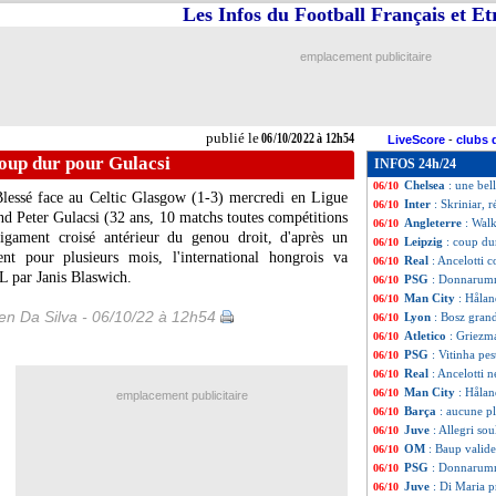
Les Infos du Football Français et E
Benfica
: Schmidt 
06/10
Reims
: Garcia ab
06/10
Séville
: Sampaoli 
06/10
emplacement publicitaire
Real
: Benzema a
06/10
PSG
: Messi, le 
06/10
PHOTO
: Sampao
06/10
Sampdoria
: Sta
06/10
publié le
06/10/2022 à 12h54
LiveScore
-
clubs 
OM
: Sanchez, J
06/10
coup dur pour Gulacsi
INFOS 24h/24
Real
: Ancelotti 
06/10
Chelsea
: une bel
06/10
lessé face au Celtic Glasgow (1-3) mercredi en Ligue
Inter
: Skriniar, 
06/10
d Peter Gulacsi (32 ans, 10 matchs toutes compétitions
Angleterre
: Wal
06/10
ligament croisé antérieur du genou droit, d'après un
Leipzig
: coup du
06/10
t pour plusieurs mois, l'international hongrois va
Real
: Ancelotti
06/10
L par Janis Blaswich.
PSG
: Donnarumm
06/10
Man City
: Håla
06/10
n Da Silva - 06/10/22 à 12h54
Lyon
: Bosz gran
06/10
Atletico
: Griezm
06/10
PSG
: Vitinha pes
06/10
Real
: Ancelotti 
06/10
Man City
: Hålan
06/10
emplacement publicitaire
Barça
: aucune p
06/10
Juve
: Allegri so
06/10
OM
: Baup valid
06/10
PSG
: Donnarumm
06/10
Juve
: Di Maria p
06/10