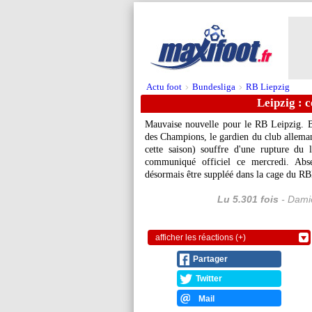
Actu foot
Bundesliga
RB Liepzig
>
>
Leipzig : 
Mauvaise nouvelle pour le RB Leipzig. B
des Champions, le gardien du club alleman
cette saison) souffre d'une rupture du 
communiqué officiel ce mercredi. Absen
désormais être suppléé dans la cage du RB
Lu 5.301 fois
- Damie
afficher les réactions (+)
Partager
Twitter
Mail