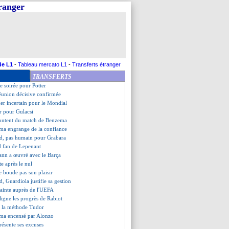
tranger
se satisfait du nul
sent contre le PSG
de retour (officiel)
utomatiquement prolongé ?
nouvel appel du pied du Barça
li se trouve à Séville
nkovic nommé (officiel)
de L1
-
Tableau mercato L1
-
Transferts étranger
uninho valide son recrutement
TRANSFERTS
égale Ferguson en C1
le soirée pour Potter
réunion décisive confirmée
ker incertain pour le Mondial
r pour Gulacsi
 content du match de Benzema
a engrange de la confiance
nd, pas humain pour Grabara
d fan de Lepenant
ann a œuvré avec le Barça
te après le nul
ne boude pas son plaisir
d, Guardiola justifie sa gestion
lainte auprès de l'UEFA
uligne les progrès de Rabiot
e la méthode Tudor
a encensé par Alonzo
résente ses excuses