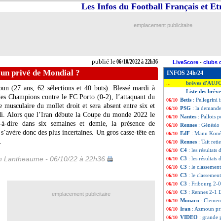
Les Infos du Football Français et E
emplacement publicitaire
publié le
06/10/2022 à 22h36
LiveScore
-
clubs 
un privé de Mondial ?
INFOS 24h/24
brèves d'AUJ
...
un (27 ans, 62 sélections et 40 buts). Blessé mardi à
Liste des brèv
...
es Champions contre le FC Porto (0-2), l’attaquant du
Betis
: Pellegrini
06/10
musculaire du mollet droit et sera absent entre six et
PSG
: la demande
06/10
di. Alors que l’Iran débute la Coupe du monde 2022 le
Nantes
: Pallois p
06/10
-à-dire dans six semaines et demie, la présence de
Rennes
: Génésio 
06/10
’avère donc des plus incertaines. Un gros casse-tête en
EdF
: Manu Koné 
06/10
.
Rennes
: Tait retie
06/10
C4
: les résultats 
06/10
 Lantheaume - 06/10/22 à 22h36
C3
: les résultats 
06/10
C3
: le classeme
06/10
C3
: le classeme
06/10
C3
: Fribourg 2-0
06/10
C3
: Rennes 2-1 
06/10
emplacement publicitaire
Monaco
: Clemen
06/10
Iran
: Azmoun pr
06/10
VIDEO
: grande
06/10