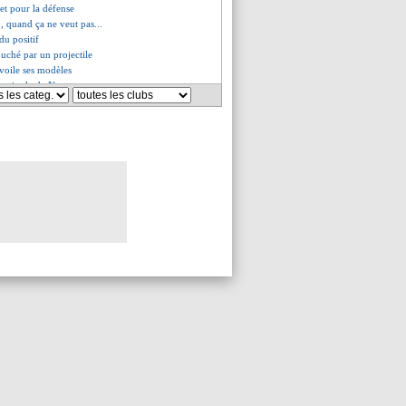
iet pour la défense
, quand ça ne veut pas...
du positif
ouché par un projectile
voile ses modèles
 certitude de Neymar
nt du groupe H (Monaco)
Trabzonspor (fini)
ent du groupe D (Nice)
-1 Nice (fini)
ge son renouveau
do rêve de Messi
ntes, les compos
amo Kiev, les compos
 d'Aulas aux joueurs
 voit pas entraîneur, mais...
on pour... exclure Håland !
s fixé sur son indisponibilité
rolongations souhaitées
soutient Conte
le pire a été évité
Nice, les compos
bzonspor, les compos
ernier Mondial de Messi
de Giroud
ingham, le Real déjà en action