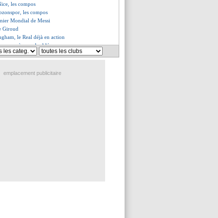
Nice, les compos
bzonspor, les compos
ernier Mondial de Messi
de Giroud
ingham, le Real déjà en action
ureux après son doublé
se satisfait du nul
sent contre le PSG
de retour (officiel)
emplacement publicitaire
utomatiquement prolongé ?
nouvel appel du pied du Barça
li se trouve à Séville
nkovic nommé (officiel)
uninho valide son recrutement
égale Ferguson en C1
le soirée pour Potter
réunion décisive confirmée
ker incertain pour le Mondial
r pour Gulacsi
 content du match de Benzema
a engrange de la confiance
nd, pas humain pour Grabara
d fan de Lepenant
ann a œuvré avec le Barça
te après le nul
ne boude pas son plaisir