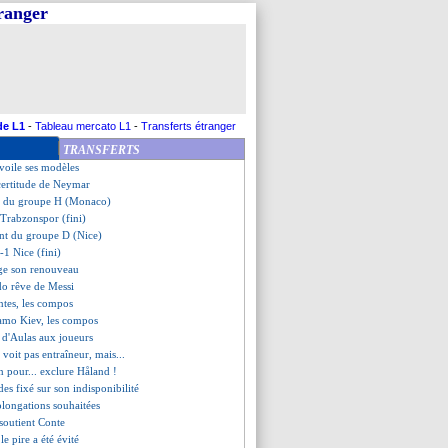
tranger
 Nantes (fini)
Dynamo Kiev (fini)
t justifie sa gestion de WBY
ivé de Mondial ?
 première pour Simons
iet pour la défense
, quand ça ne veut pas...
de L1
-
Tableau mercato L1
-
Transferts étranger
du positif
TRANSFERTS
ouché par un projectile
voile ses modèles
 certitude de Neymar
nt du groupe H (Monaco)
Trabzonspor (fini)
ent du groupe D (Nice)
-1 Nice (fini)
ge son renouveau
do rêve de Messi
ntes, les compos
amo Kiev, les compos
 d'Aulas aux joueurs
 voit pas entraîneur, mais...
on pour... exclure Håland !
s fixé sur son indisponibilité
rolongations souhaitées
soutient Conte
le pire a été évité