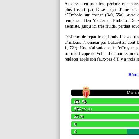
Au-dessus en première période et encore 
plus l’écart par Disasi, qui d’une tête
d’Embolo sur corner (3-0, 55e). Avec c
remplacer Ben Yedder et Embolo. Deux s
asémiste, jusqu’ici très fluide, perdait so
Désireux de repartir de Louis II avec un
d’ailleurs l’honneur par Bakasetas, dont l
1, 72e). Une réalisation qui n’effrayait p
sur une frappe de Volland détournée in ex
replacer après son faux-pas d’il y a trois 
Résul
Mona
56 %
504
(87 %)
23
(8)
6
6