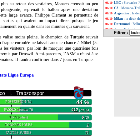
LEC
: Slovacko-
06/10
plus au retour des vestiaires, Monaco creusait un peu
C3
: Monaco-Tra
06/10
 plongeante, reprenait le ballon après une déviation
Argentine
: le d
06/10
ette large avance, Philippe Clement se permettait de
Milan
: le dépit 
06/10
orties qui avaient un impact direct puisque le jeu
Dortmund
: Bell
06/10
udainement en qualité dans les minutes qui suivaient.
Juve
: Rabiot he
06/10
Filtrer :
Benfica
: Schmidt 
06/10
e valise moins pleine, le champion de Turquie sauvait
Reims
: Garcia ab
06/10
a frappe enroulée ne laissait aucune chance à Nübel (3-
Séville
: Sampaoli 
06/10
as les visiteurs, pas loin de marquer une quatrième fois
Real
: Benzema a
06/10
tremis par Denswil. A mi-parcours, l’ASM a réussi à se
PSG
: Messi, le 
06/10
semaines. Il faudra confirmer dans 7 jours en Turquie.
PHOTO
: Sampao
06/10
Sampdoria
: Sta
06/10
OM
: Sanchez, J
06/10
tats Ligue Europa
Real
: Ancelotti 
06/10
Chelsea
: une bel
06/10
Inter
: Skriniar, 
06/10
co
Trabzonspor
Angleterre
: Wal
06/10
-
Leipzig
: coup du
06/10
44 %
POSSESSION
(%)
Real
: Ancelotti
06/10
PSG
: Donnarumm
06/10
PASSES
412
(réussies %)
(79 %)
Man City
: Håla
06/10
TIRS
6
(cadrés)
(2)
Lyon
: Bosz gran
06/10
CORNERS JOUES
1
Atletico
: Griezm
06/10
PSG
: Vitinha pes
06/10
FAUTES SUBIES
11
Real
: Ancelotti 
06/10