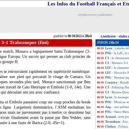
Les Infos du Football Français et E
C3
: Fribourg 2-0
06/10
C3
: Rennes 2-1 
06/10
Monaco
: Clemen
06/10
emplacement publicitaire
Iran
: Azmoun pr
06/10
VIDEO
: grande
06/10
PSG
: Riolo inqu
06/10
VIDEO
: Ronaldo
06/10
publié le
06/10/2022 à 20h41
LiveScore
-
clubs 
Nice
: Favre a vu 
06/10
3-1 Trabzonspor (fini)
INFOS 24h/24
VIDEO
: Bulka t
06/10
Lyon
: Lukeba dé
06/10
 le match, Monaco a logiquement battu Trabzonspor (3-
PSG
: la LdC, la
06/10
 Ligue Europa. Un succès qui permet au club princier de
C3
: le classeme
06/10
du groupe H.
C3
: Monaco 3-1 
06/10
LEC
: le classem
06/10
s se retrouvaient rapidement en supériorité numérique.
LEC
: Slovacko 0
06/10
aîner son pied qui percutait le visage de Camara. Un
PSG
: Neymar ju
06/10
elques secondes plus tard, Monaco sanctionnait par Ben
Cruzeiro
: Ronal
06/10
 bon travail de Caio Henrique et Embolo (1-0, 14e). Une
C3
: Fribourg-Na
06/10
 qui déroulait son jeu avec confiance.
C3
: Rennes-Dyn
06/10
Lyon
: le message
06/10
atta et Embolo passaient coup sur coup proches du break
PSG
: Messi ne se
06/10
sa ligne. Largement dominatrice, l’ASM enchaînait les
Ang.
: une pétiti
06/10
PSG
: Nuno Mende
spaces mais ne parvenaient pas à mettre ce deuxième but
06/10
Arsenal
: trois p
06/10
arrivait finalement avant la pause par Ben Yedder, sans
Tottenham
: Son 
06/10
suite à une faute de Bartra (2-0, 45e+1).
Chelsea
: Fofana, 
06/10