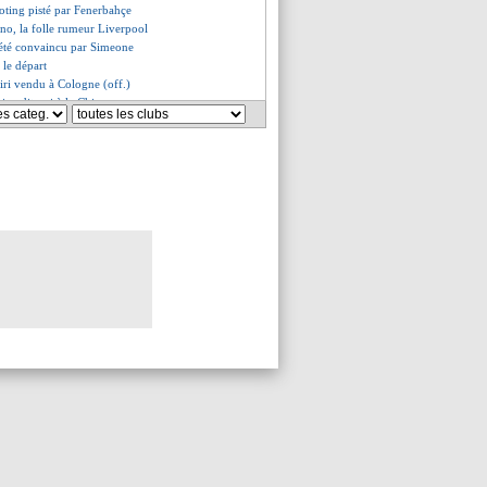
ting pisté par Fenerbahçe
no, la folle rumeur Liverpool
a été convaincu par Simeone
 le départ
iri vendu à Cologne (off.)
bien dit oui à la Chine
i - "Herrera, un super joueur"
aku a prolongé (officiel)
offensive pour Ribéry
fre de 44 M€ pour Bakayoko ?
endez-vous avec Fenerbahçe ?
a devait lire la lettre
, Tousart répond
kovic-Savic a donné son accord
ationaux de retour mercredi
départ comme acté ?
pour le latéral gauche !
éjà impressionné par Kamara
timatum pour Lukaku
arde espoir pour Sané
onne son avis pour Neymar
 attend encore des renforts
 un terme à sa carrière
illot third du Real 2019-2020
rsenal draguent Pépé
s'enflamme pour Dembélé