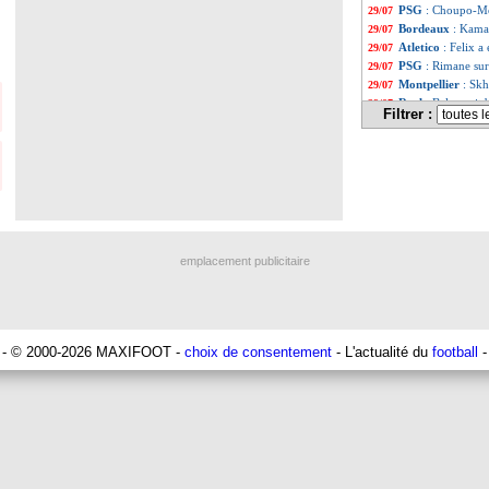
PSG
: Choupo-Mo
29/07
Bordeaux
: Kama
29/07
Atletico
: Felix 
29/07
PSG
: Rimane sur
29/07
Montpellier
: Skh
29/07
Real
: Bale avait 
29/07
Filtrer :
PSG
: M. Verratt
29/07
West Ham
: Masu
29/07
Francfort
: une 
29/07
Chelsea
: une of
29/07
OM
: Gustavo, r
29/07
EdF
: Knysna, Evr
29/07
Lyon
: son avenir
29/07
Man Utd
: Milin
29/07
emplacement publicitaire
PSG
: les intern
29/07
OM
: Rami, son 
29/07
Barça
: ça bouge 
29/07
OM
: Carvalho d
29/07
Man Utd
: un ul
29/07
- © 2000-2026 MAXIFOOT -
choix de consentement
- L'actualité du
football
-
Bayern
: Kovac g
29/07
PSG
: Verratti d
29/07
OM
: Villas-Boas
29/07
Divers
: Evra met
29/07
PHOTOS
: le ma
29/07
Lille
: Emery et A
29/07
Lyon
: Sylvinho 
29/07