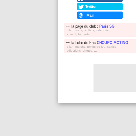
Twitter
Mail
la page du club :
Paris SG
bilan, stats, réultats, calendrier,
effectif, tranferts, ...
la fiche de
Eric
CHOUPO-MOTING
bilan, matchs, temps de jeu, carriée,
sélections, photos, ...