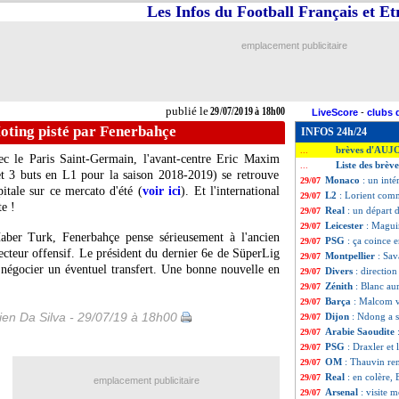
Les Infos du Football Français et E
emplacement publicitaire
publié le
29/07/2019 à 18h00
LiveScore
-
clubs 
ting pisté par Fenerbahçe
INFOS 24h/24
brèves d'AUJ
...
ec le Paris Saint-Germain, l'avant-centre Eric Maxim
Liste des brève
...
et 3 buts en L1 pour la saison 2018-2019) se retrouve
Monaco
: un inté
29/07
pitale sur ce mercato d'été (
voir ici
). Et l'international
L2
: Lorient com
29/07
te !
Real
: un départ 
29/07
Leicester
: Magui
29/07
aber Turk, Fenerbahçe pense sérieusement à l'ancien
PSG
: ça coince 
29/07
ecteur offensif. Le président du dernier 6e de SüperLig
Montpellier
: Sav
29/07
 négocier un éventuel transfert. Une bonne nouvelle en
Divers
: directio
29/07
Zénith
: Blanc aur
29/07
Barça
: Malcom v
29/07
en Da Silva - 29/07/19 à 18h00
Dijon
: Ndong a s
29/07
Arabie Saoudite
29/07
PSG
: Draxler et 
29/07
OM
: Thauvin r
29/07
Real
: en colère,
29/07
emplacement publicitaire
Arsenal
: visite 
29/07