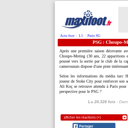
Actu foot
L1
Paris SG
>
>
PSG : Choupo-Mo
Après une première saison décevante av
Choupo-Moting
(30 ans, 22 apparitions 
poussé vers la sortie par le club de la ca
camerounais dispose d'une piste intéressan
Selon les informations du média turc H
joueur de Stoke City pour renforcer son s
Ali Koç se retrouve attendu à Paris pour
perspective pour le PSG ?
Lu 20.326 fois
- Dami
afficher les réactions (+)
Partager