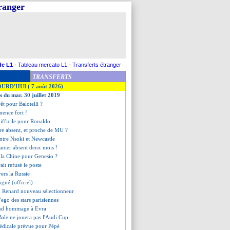
tranger
de L1
-
Tableau mercato L1
-
Transferts étranger
TRANSFERTS
OURD'HUI ( 7 août 2026)
s du mar. 30 juillet 2019
rêt pour Balotelli ?
mence fort !
difficile pour Ronaldo
re absent, et proche de MU ?
entre Nsoki et Newcastle
anier absent deux mois !
n la Chine pour Genesio ?
ait refusé le poste
ers la Russie
igné (officiel)
: Renard nouveau sélectionneur
l'ego des stars parisiennes
end hommage à Evra
 Bale ne jouera pas l'Audi Cup
médicale prévue pour Pépé