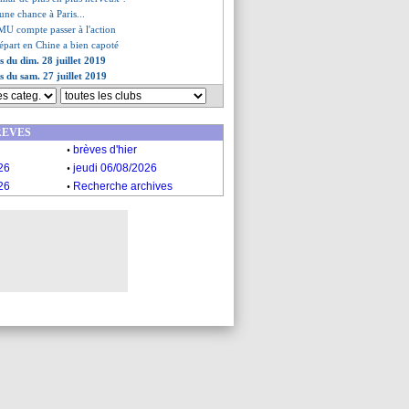
 une chance à Paris...
MU compte passer à l'action
départ en Chine a bien capoté
s du dim. 28 juillet 2019
s du sam. 27 juillet 2019
REVES
.
brèves d'hier
.
26
jeudi 06/08/2026
.
26
Recherche archives