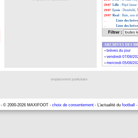
Lille
: Pépé laisse
29/07
Lyon
: Dembélé, 
29/07
Real
: Bale, son 
29/07
Liste des brève
...
Liste des brève
...
Filtrer :
ARCHIVES DES B
.
brèves du jour
.
vendredi 07/08/20
.
mercredi 05/08/20
emplacement publicitaire
- © 2000-2026 MAXIFOOT -
choix de consentement
- L'actualité du
football
-