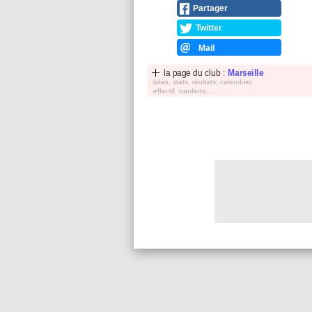
Partager
Twitter
Mail
la page du club :
Marseille
bilan, stats, réultats, calendrier,
effectif, tranferts, ...