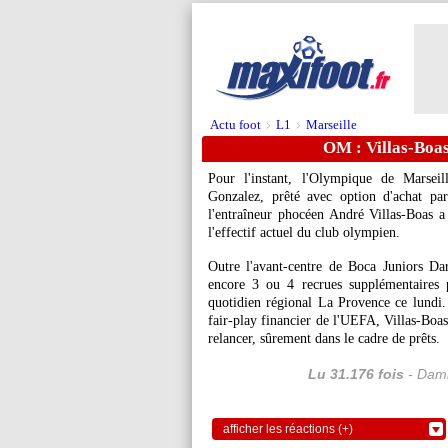
Actu foot
L1
Marseille
>
>
OM : Villas-Boas
Pour l'instant, l'Olympique de Marseil
Gonzalez, prêté avec option d'achat par
l'entraîneur phocéen André Villas-Boas a 
l'effectif actuel du club olympien.
Outre l'avant-centre de Boca Juniors Dar
encore 3 ou 4 recrues supplémentaires 
quotidien régional La Provence ce lundi
fair-play financier de l'UEFA, Villas-Boas
relancer, sûrement dans le cadre de prêts.
Lu 31.176 fois
- Dami
afficher les réactions (+)