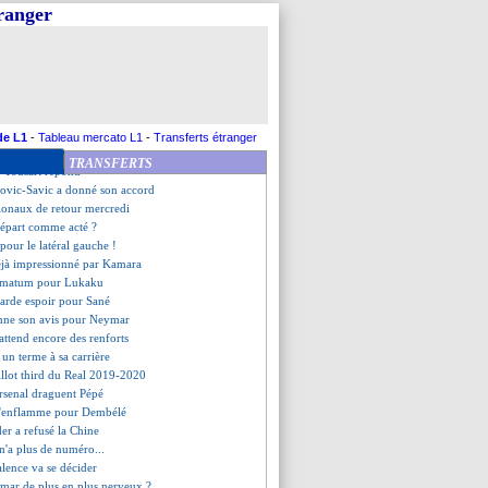
 le départ
tranger
iri vendu à Cologne (off.)
bien dit oui à la Chine
i - "Herrera, un super joueur"
aku a prolongé (officiel)
offensive pour Ribéry
fre de 44 M€ pour Bakayoko ?
endez-vous avec Fenerbahçe ?
de L1
-
Tableau mercato L1
-
Transferts étranger
a devait lire la lettre
TRANSFERTS
, Tousart répond
kovic-Savic a donné son accord
ationaux de retour mercredi
départ comme acté ?
pour le latéral gauche !
éjà impressionné par Kamara
timatum pour Lukaku
arde espoir pour Sané
onne son avis pour Neymar
 attend encore des renforts
 un terme à sa carrière
illot third du Real 2019-2020
rsenal draguent Pépé
s'enflamme pour Dembélé
er a refusé la Chine
n'a plus de numéro...
lence va se décider
ymar de plus en plus nerveux ?