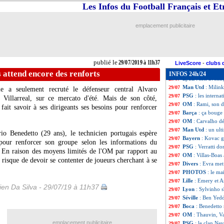
PSG
: Rimane sur
29/07
Les Infos du Football Français et E
Montpellier
: Skh
29/07
Real
: Bale avait 
29/07
emplacement publicitaire
PSG
: M. Verratt
29/07
West Ham
: Masu
29/07
Francfort
: une 
29/07
Chelsea
: une of
29/07
publié le
29/07/2019 à 11h37
OM
: Gustavo, r
29/07
LiveScore
-
clubs 
EdF
: Knysna, Evr
29/07
 attend encore des renforts
INFOS 24h/24
Lyon
: son avenir
29/07
Man Utd
: Milin
29/07
le a seulement recruté le défenseur central Alvaro
PSG
: les intern
29/07
 Villarreal, sur ce mercato d'été. Mais de son côté,
OM
: Rami, son 
29/07
fait savoir à ses dirigeants ses besoins pour renforcer
Barça
: ça bouge 
29/07
OM
: Carvalho d
29/07
Man Utd
: un ul
29/07
io Benedetto (29 ans), le technicien portugais espère
Bayern
: Kovac g
29/07
pour renforcer son groupe selon les informations du
PSG
: Verratti d
29/07
. En raison des moyens limités de l'OM par rapport au
OM
: Villas-Boas
29/07
 risque de devoir se contenter de joueurs cherchant à se
Divers
: Evra met
29/07
PHOTOS
: le ma
29/07
Lille
: Emery et A
29/07
en Da Silva - 29/07/19 à 11h37
Lyon
: Sylvinho 
29/07
Séville
: Ben Yedd
29/07
Boca
: Benedetto 
29/07
OM
: Thauvin, Va
29/07
emplacement publicitaire
PSG
: le clan Ne
29/07